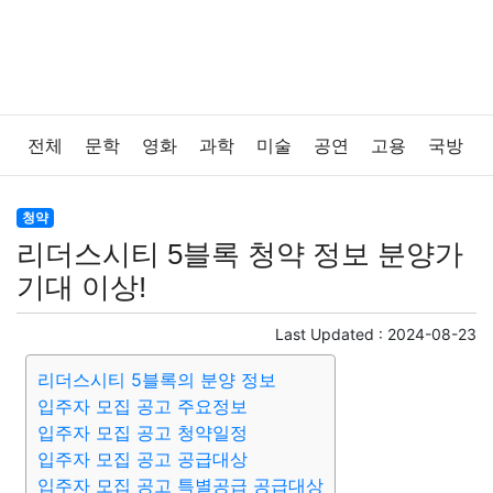
전체
문학
영화
과학
미술
공연
고용
국방
법률
음악
드라마
보험
연예인
만화
환경
청약
리더스시티 5블록 청약 정보 분양가
보건
질병
가요
방송
일상
주식
암호화폐
기대 이상!
블록체인
결혼
육아
반려동물
패션
미용
Last Updated :
2024-08-23
리더스시티 5블록의 분양 정보
증권
인테리어
요리
상품리뷰
원예
금융
입주자 모집 공고 주요정보
입주자 모집 공고 청약일정
게임
스포츠
사진
대출
자동차
취미
여행
입주자 모집 공고 공급대상
입주자 모집 공고 특별공급 공급대상