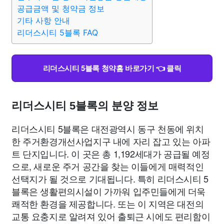
맛집
IT
컴퓨터
기술
종교
사회
정치
건강
공급금액 및 청약금 정보
기타 사항 안내
리더스시티 5블록 FAQ
의료
의학
경제
마케팅
부동산
외국어
교육
교통
생활
기타
리더스시티 5블록 청약홈 바로가기 👈 클릭
리더스시티 5블록의 분양 정보
리더스시티 5블록은 대전광역시 동구 천동에 위치
한 주거환경개선사업지구 내에 자리 잡고 있는 아파
트 단지입니다. 이 곳은 총 1,192세대가 공급될 예정
으로, 새로운 주거 공간을 찾는 이들에게 매력적인
선택지가 될 것으로 기대됩니다. 특히 리더스시티 5
블록은 생활편의시설이 가까워 입주민들에게 더욱
쾌적한 환경을 제공합니다. 또는 이 지역은 대전의
교통 요충지로 알려져 있어 출퇴근 시에도 편리함이