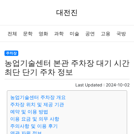
대전진
전체
문학
영화
과학
미술
공연
고용
국방
법률
음악
드라마
보험
연예인
만화
환경
주차장
농업기술센터 본관 주차장 대기 시간
보건
질병
가요
방송
일상
주식
암호화폐
최단 단기 주차 정보
블록체인
결혼
육아
반려동물
패션
미용
Last Updated :
2024-10-02
농업기술센터 주차장 개요
증권
인테리어
요리
상품리뷰
원예
금융
주차장 위치 및 제공 기관
예약 및 이용 방법
게임
스포츠
사진
대출
자동차
취미
여행
이용 요금 및 의무 사항
주의사항 및 이용 후기
맛집
IT
컴퓨터
기술
종교
사회
정치
건강
연관 자원 정보