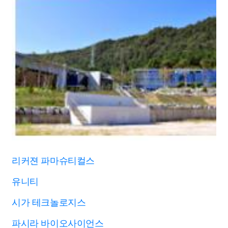
리커젼 파마슈티컬스
유니티
시가 테크놀로지스
파시라 바이오사이언스