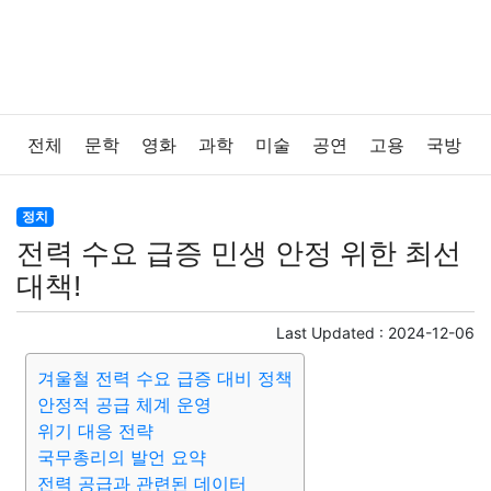
전체
문학
영화
과학
미술
공연
고용
국방
법률
음악
드라마
보험
연예인
만화
환경
정치
전력 수요 급증 민생 안정 위한 최선
보건
질병
가요
방송
일상
주식
암호화폐
대책!
블록체인
결혼
육아
반려동물
패션
미용
Last Updated :
2024-12-06
겨울철 전력 수요 급증 대비 정책
증권
인테리어
요리
상품리뷰
원예
금융
안정적 공급 체계 운영
위기 대응 전략
게임
스포츠
사진
대출
자동차
취미
여행
국무총리의 발언 요약
전력 공급과 관련된 데이터