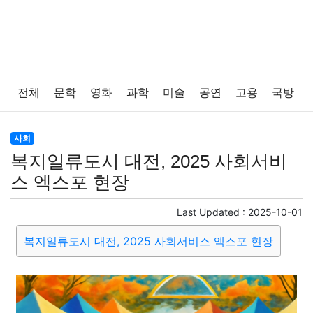
전체
문학
영화
과학
미술
공연
고용
국방
법률
음악
드라마
보험
연예인
만화
환경
사회
복지일류도시 대전, 2025 사회서비
보건
질병
가요
방송
일상
주식
암호화폐
스 엑스포 현장
블록체인
결혼
육아
반려동물
패션
미용
Last Updated :
2025-10-01
복지일류도시 대전, 2025 사회서비스 엑스포 현장
증권
인테리어
요리
상품리뷰
원예
금융
게임
스포츠
사진
대출
자동차
취미
여행