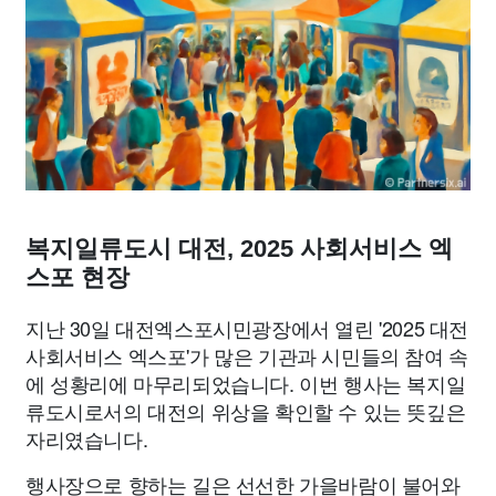
맛집
IT
컴퓨터
기술
종교
사회
정치
건강
의료
의학
경제
마케팅
부동산
외국어
교육
교통
생활
기타
복지일류도시 대전, 2025 사회서비스 엑
스포 현장
지난 30일 대전엑스포시민광장에서 열린 '2025 대전
사회서비스 엑스포'가 많은 기관과 시민들의 참여 속
에 성황리에 마무리되었습니다. 이번 행사는 복지일
류도시로서의 대전의 위상을 확인할 수 있는 뜻깊은
자리였습니다.
행사장으로 향하는 길은 선선한 가을바람이 불어와