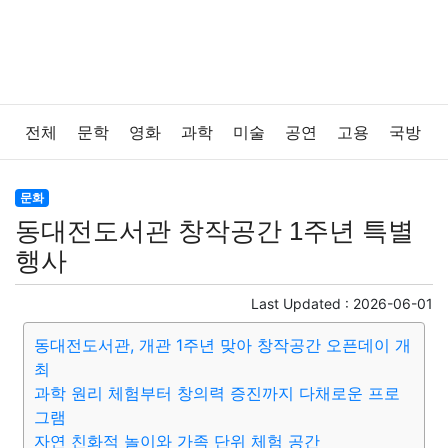
전체
문학
영화
과학
미술
공연
고용
국방
법률
음악
드라마
보험
연예인
만화
환경
문화
동대전도서관 창작공간 1주년 특별
보건
질병
가요
방송
일상
주식
암호화폐
행사
블록체인
결혼
육아
반려동물
패션
미용
Last Updated :
2026-06-01
동대전도서관, 개관 1주년 맞아 창작공간 오픈데이 개
증권
인테리어
요리
상품리뷰
원예
금융
최
과학 원리 체험부터 창의력 증진까지 다채로운 프로
게임
스포츠
사진
대출
자동차
취미
여행
그램
자연 친화적 놀이와 가족 단위 체험 공간