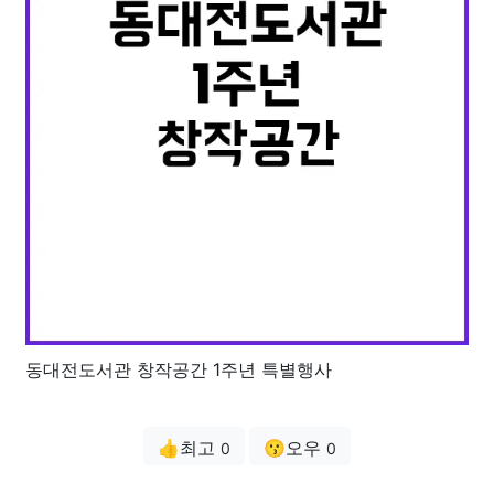
동대전도서관 창작공간 1주년 특별행사
👍최고
😗오우
0
0