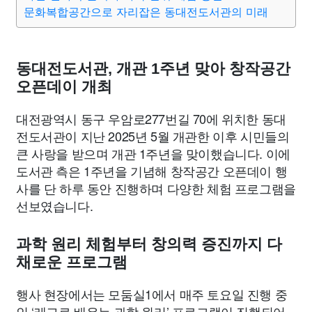
맛집
IT
컴퓨터
기술
종교
사회
정치
건강
문화복합공간으로 자리잡은 동대전도서관의 미래
의료
의학
경제
마케팅
부동산
외국어
교육
동대전도서관, 개관 1주년 맞아 창작공간
오픈데이 개최
교통
생활
기타
대전광역시 동구 우암로277번길 70에 위치한 동대
전도서관이 지난 2025년 5월 개관한 이후 시민들의
큰 사랑을 받으며 개관 1주년을 맞이했습니다. 이에
도서관 측은 1주년을 기념해 창작공간 오픈데이 행
사를 단 하루 동안 진행하며 다양한 체험 프로그램을
선보였습니다.
과학 원리 체험부터 창의력 증진까지 다
채로운 프로그램
행사 현장에서는 모둠실1에서 매주 토요일 진행 중
인 ‘레고로 배우는 과학 원리’ 프로그램이 진행되어