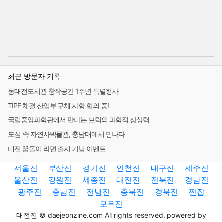
최근 방문자 기록
동대전도서관 창작공간 1주년 특별행사
TIPF 체결 산업부 구체 사항 협의 중!
국립중앙과학관에서 만나는 브릭의 과학적 상상력
도심 속 자연사박물관, 충남대에서 만나다
대전 꿈돌이 라면 출시 기념 이벤트
서울진
부산진
경기진
인천진
대구진
제주진
울산진
강원진
세종진
대전진
전북진
경남진
광주진
충남진
전남진
충북진
경북진
찐잡
모두진
대전진 © daejeonzine.com All rights reserved. powered by