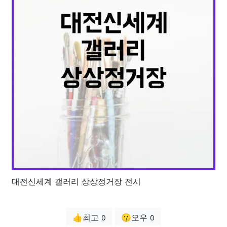
대전신세계 갤러리 상상정거장 전시
👍최고
😗오우
0
0