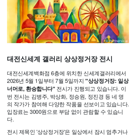
맛집
IT
컴퓨터
기술
종교
사회
정치
건강
의료
의학
경제
마케팅
부동산
외국어
교육
교통
생활
기타
대전신세계 갤러리 상상정거장 전시
대전신세계백화점 6층에 위치한 신세계갤러리에서
2026년 5월 1일부터 7월 5일까지
"상상정거장: 일상
전시가 진행되고 있습니다. 이
너머로, 환승합니다"
번 전시는 김병주, 박상화, 정승원, 정진경 등 네 명
의 작가가 참여해 다양한 작품을 선보이고 있습니다.
입장료는 3000원으로 부담 없이 관람할 수 있습니
다.
전시 제목인 '상상정거장'은 일상에서 잠시 멈추거나