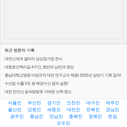
최근 방문자 기록
대전신세계 갤러리 상상정거장 전시
대청호오백리길 4구간, 호반의 낭만과 명상
충남대학교병원 비정규직 대전 연구교수 채용! 2025년 상반기 기회 잡자!
수산업 수출 5조 원 해양수산 꿈의 실현!
대전 만인산 숲속탐방로 가벼운 산책 명소
서울진
부산진
경기진
인천진
대구진
제주진
울산진
강원진
세종진
대전진
전북진
경남진
광주진
충남진
전남진
충북진
경북진
찐잡
모두진