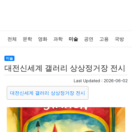
전체
문학
영화
과학
미술
공연
고용
국방
법률
음악
드라마
보험
연예인
만화
환경
미술
대전신세계 갤러리 상상정거장 전시
보건
질병
가요
방송
일상
주식
암호화폐
Last Updated :
2026-06-02
블록체인
결혼
육아
반려동물
패션
미용
대전신세계 갤러리 상상정거장 전시
증권
인테리어
요리
상품리뷰
원예
금융
게임
스포츠
사진
대출
자동차
취미
여행