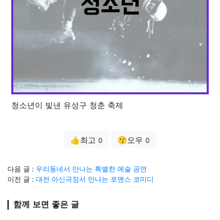
청소년이 빛낸 유성구 청춘 축제
👍최고
😗오우
0
0
다음 글 :
우리동네서 만나는 특별한 예술 공연
이전 글 :
대전 아신극장서 만나는 로맨스 코미디
함께 보면 좋은 글