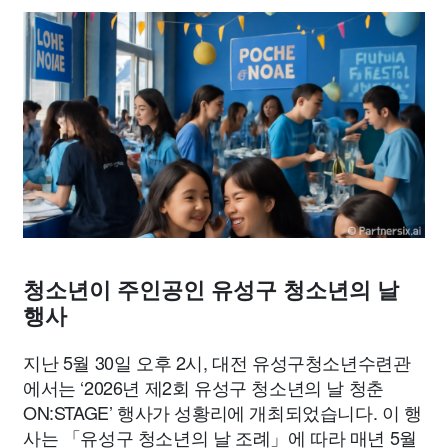
맛집
IT
컴퓨터
기술
종교
사회
정치
건강
의료
의학
경제
마케팅
부동산
외국어
교육
교통
생활
기타
청소년이 주인공인 유성구 청소년의 날
행사
지난 5월 30일 오후 2시, 대전 유성구청소년수련관
에서는 ‘2026년 제2회 유성구 청소년의 날 청춘
ON:STAGE’ 행사가 성황리에 개최되었습니다. 이 행
사는 「유성구 청소년의 날 조례」에 따라 매년 5월