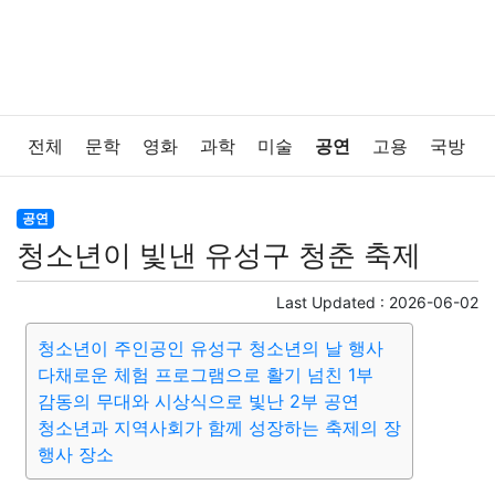
전체
문학
영화
과학
미술
공연
고용
국방
법률
음악
드라마
보험
연예인
만화
환경
공연
청소년이 빛낸 유성구 청춘 축제
보건
질병
가요
방송
일상
주식
암호화폐
Last Updated :
2026-06-02
블록체인
결혼
육아
반려동물
패션
미용
청소년이 주인공인 유성구 청소년의 날 행사
다채로운 체험 프로그램으로 활기 넘친 1부
증권
인테리어
요리
상품리뷰
원예
금융
감동의 무대와 시상식으로 빛난 2부 공연
청소년과 지역사회가 함께 성장하는 축제의 장
게임
스포츠
사진
대출
자동차
취미
여행
행사 장소