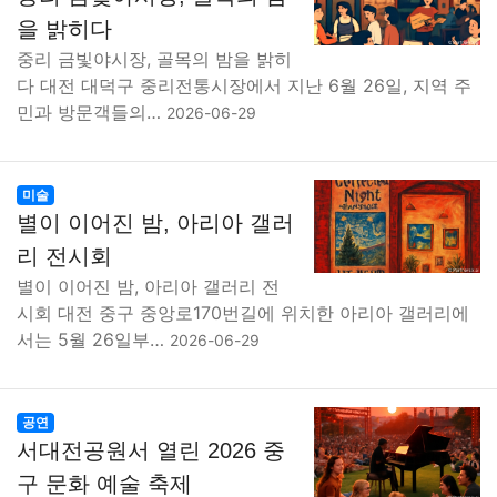
맛집
IT
컴퓨터
기술
종교
사회
정치
건강
을 밝히다
중리 금빛야시장, 골목의 밤을 밝히
의료
의학
경제
마케팅
부동산
외국어
교육
다 대전 대덕구 중리전통시장에서 지난 6월 26일, 지역 주
민과 방문객들의…
2026-06-29
교통
생활
기타
미술
별이 이어진 밤, 아리아 갤러
리 전시회
별이 이어진 밤, 아리아 갤러리 전
시회 대전 중구 중앙로170번길에 위치한 아리아 갤러리에
서는 5월 26일부…
2026-06-29
공연
서대전공원서 열린 2026 중
구 문화 예술 축제