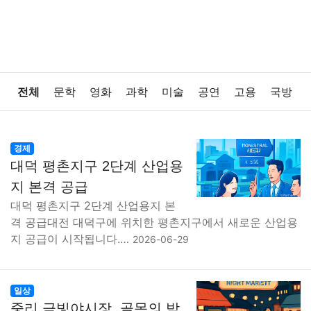
전체
문학
영화
과학
미술
공연
고용
국방
법률
음악
드라마
보험
연예인
만화
환경
경제
대덕 평촌지구 2단계 산업용
보건
질병
가요
방송
일상
주식
암호화폐
지 본격 공급
대덕 평촌지구 2단계 산업용지 본
블록체인
결혼
육아
반려동물
패션
미용
격 공급대전 대덕구에 위치한 평촌지구에서 새로운 산업용
지 공급이 시작됩니다.…
2026-06-29
증권
인테리어
요리
상품리뷰
원예
금융
게임
스포츠
사진
대출
자동차
취미
여행
일상
중리 금빛야시장, 골목의 밤