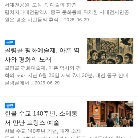
서대전공원, 도심 속 예술의 향연
펼쳐지다대전광역시 중구 문화동에 위치한 서대전시민공
원은 평소 시민들의 휴식…
2026-06-29
공연
골령골 평화예술제, 아픈 역
사와 평화의 노래
골령골 평화예술제, 아픈 역사와 평
화의 노래 지난 6월 26일 저녁 7시 30분, 대전 동구 산내
골령골에서…
2026-06-29
공연
한불 수교 140주년, 소제동
서 만난 프랑스 예술
한불 수교 140주년 기념, 대전 소제