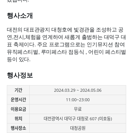
종교
사회
정치
건강
의료
의학
경제
마케팅
행사소개
부동산
외국어
교육
교통
생활
기타
대전의 대표관광지 대청호에 빛경관을 조성하고 공
연,전시,체험을 연계하여 새롭게 출범하는 대덕구 대
표 축제이다. 주요 프로그램으로는 인기뮤지션 참여
뮤직페스티벌, 루미페스타 점등식 , 어린이 페스티벌
등이 있다.
행사정보
기간
2024.03.29 ~ 2024.05.06
운영시간
11:00~23:00
이용요금
무료
위치
대전광역시 대덕구 대청로 607 (미호동)
행사장소
대청공원