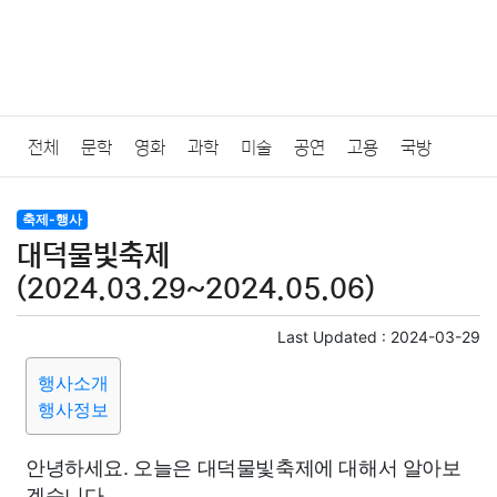
전체
문학
영화
과학
미술
공연
고용
국방
법률
음악
드라마
보험
연예인
만화
환경
보건
축제-행사
대덕물빛축제
질병
가요
방송
일상
주식
암호화폐
블록체인
(2024.03.29~2024.05.06)
결혼
육아
반려동물
패션
미용
증권
인테리어
Last Updated :
2024-03-29
행사소개
요리
상품리뷰
원예
금융
게임
스포츠
사진
행사정보
대출
자동차
취미
여행
맛집
IT
컴퓨터
기술
안녕하세요. 오늘은 대덕물빛축제에 대해서 알아보
겠습니다.