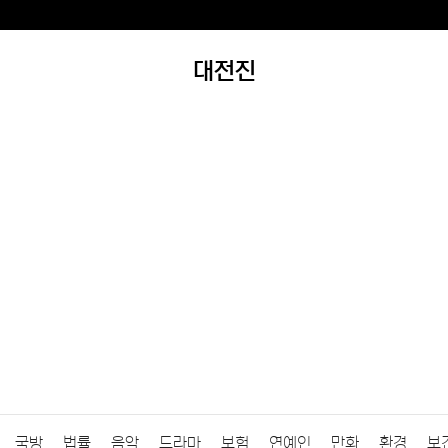
대전진
국방
법률
음악
드라마
보험
연예인
만화
환경
보