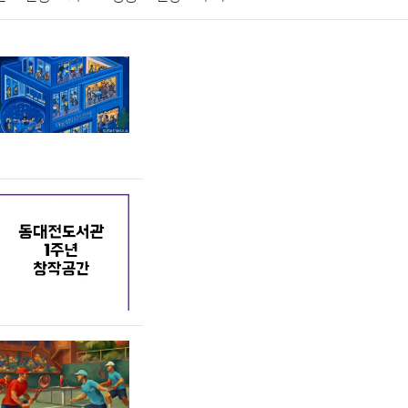
게임
스포츠
사진
대출
자동차
취미
교육
교통
생활
기타