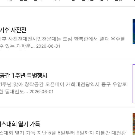
패션
미용
증권
인테리어
요리
상품리뷰
원예
금융
 기후 사진전
정치
건강
의료
의학
경제
마케팅
부동산
외국어
 기후 사진전대전시민천문대는 도심 한복판에서 별과 우주를
수 있는 과학문…
2026-06-01
공간 1주년 특별행사
 1주년 맞아 창작공간 오픈데이 개최대전광역시 동구 우암로
치한 동대전도…
2026-06-01
니스대회 열기 가득
스대회 열기 가득 지난 5월 8일부터 9일까지 이틀간 대전광