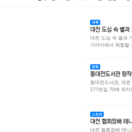
암호화폐
블록체인
결혼
육아
반려동물
과학
대전 도심 속 별과
여행
맛집
IT
컴퓨터
기술
종교
사회
대전 도심 속 별과
가까이에서 체험할 
문화
동대전도서관 창작
동대전도서관, 개관
277번길 70에 위
스포츠
대전 협회장배 테
대전 협회장배 테니