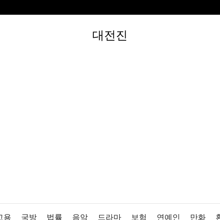
대전진
고용
국방
법률
음악
드라마
보험
연예인
만화