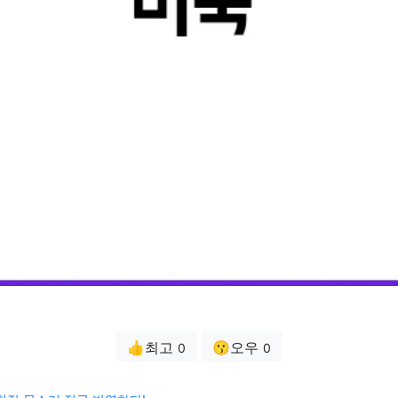
👍최고
😗오우
0
0