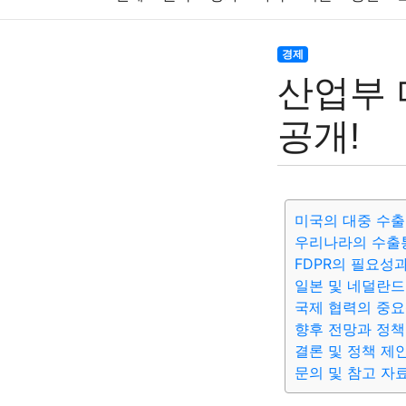
주식
암호화폐
블록체인
결혼
육아
경제
산업부 
대출
자동차
취미
여행
맛집
IT
공개!
생활
기타
미국의 대중 수출
우리나라의 수출
FDPR의 필요성
일본 및 네덜란드
국제 협력의 중
향후 전망과 정책
결론 및 정책 제
문의 및 참고 자