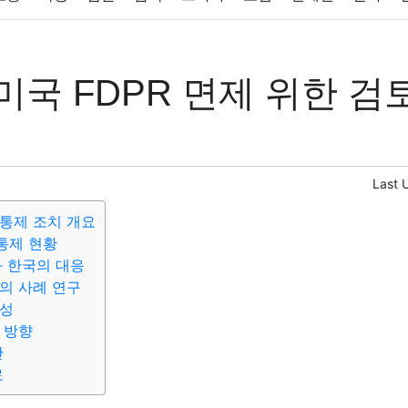
반려동물
패션
미용
증권
인테리어
요리
상품리뷰
미국 FDPR 면제 위한 검
컴퓨터
기술
종교
사회
정치
건강
의료
의학
경
Last 
통제 조치 개요
통제 현황
과 한국의 대응
의 사례 연구
요성
 방향
안
료