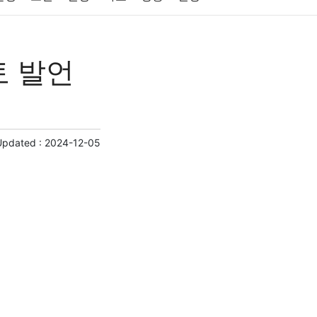
원예
금융
게임
스포츠
사진
토 발언
제
마케팅
부동산
외국어
교육
교통
Updated :
2024-12-05