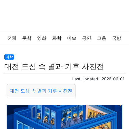
전체
문학
영화
과학
미술
공연
고용
국방
법률
음악
드라마
보험
연예인
만화
환경
과학
대전 도심 속 별과 기후 사진전
보건
질병
가요
방송
일상
주식
암호화폐
Last Updated :
2026-06-01
블록체인
결혼
육아
반려동물
패션
미용
대전 도심 속 별과 기후 사진전
증권
인테리어
요리
상품리뷰
원예
금융
게임
스포츠
사진
대출
자동차
취미
여행