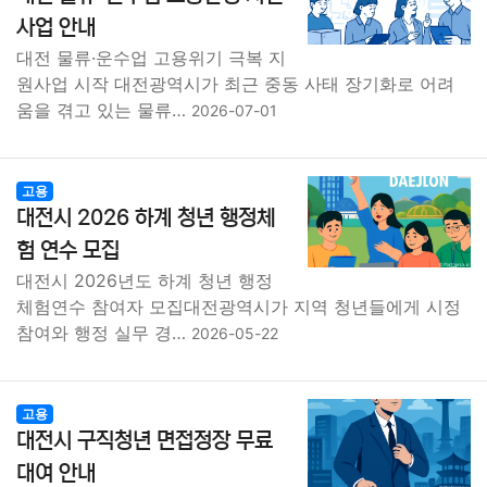
종교
사회
정치
건강
의료
의학
경제
마케팅
사업 안내
대전 물류·운수업 고용위기 극복 지
부동산
외국어
교육
교통
생활
기타
원사업 시작 대전광역시가 최근 중동 사태 장기화로 어려
움을 겪고 있는 물류…
2026-07-01
고용
대전시 2026 하계 청년 행정체
험 연수 모집
대전시 2026년도 하계 청년 행정
체험연수 참여자 모집대전광역시가 지역 청년들에게 시정
참여와 행정 실무 경…
2026-05-22
고용
대전시 구직청년 면접정장 무료
대여 안내