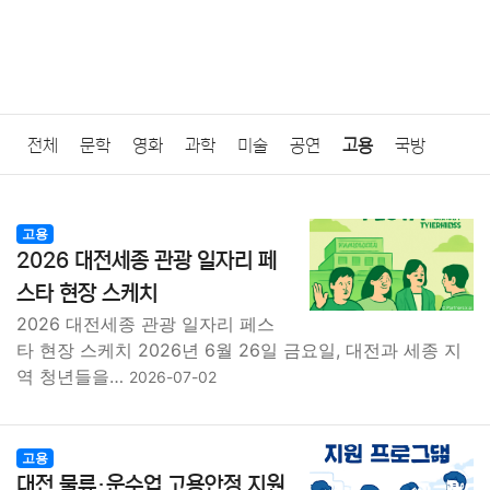
전체
문학
영화
과학
미술
공연
고용
국방
법률
음악
드라마
보험
연예인
만화
환경
보건
고용
2026 대전세종 관광 일자리 페
질병
가요
방송
일상
주식
암호화폐
블록체인
스타 현장 스케치
2026 대전세종 관광 일자리 페스
결혼
육아
반려동물
패션
미용
증권
인테리어
타 현장 스케치 2026년 6월 26일 금요일, 대전과 세종 지
역 청년들을…
2026-07-02
요리
상품리뷰
원예
금융
게임
스포츠
사진
대출
자동차
취미
여행
맛집
IT
컴퓨터
기술
고용
대전 물류·운수업 고용안정 지원