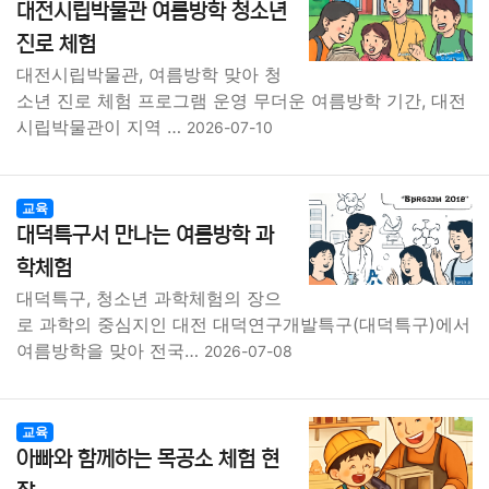
대전시립박물관 여름방학 청소년
진로 체험
대전시립박물관, 여름방학 맞아 청
소년 진로 체험 프로그램 운영 무더운 여름방학 기간, 대전
시립박물관이 지역 …
2026-07-10
교육
대덕특구서 만나는 여름방학 과
학체험
대덕특구, 청소년 과학체험의 장으
로 과학의 중심지인 대전 대덕연구개발특구(대덕특구)에서
여름방학을 맞아 전국…
2026-07-08
교육
아빠와 함께하는 목공소 체험 현