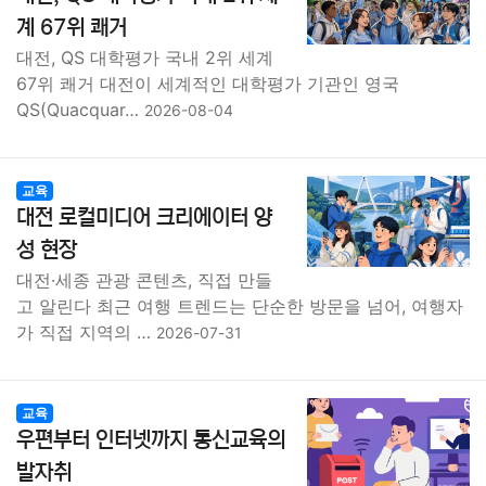
종교
사회
정치
건강
의료
의학
경제
마케팅
계 67위 쾌거
대전, QS 대학평가 국내 2위 세계
부동산
외국어
교육
교통
생활
기타
67위 쾌거 대전이 세계적인 대학평가 기관인 영국
QS(Quacquar…
2026-08-04
교육
대전 로컬미디어 크리에이터 양
성 현장
대전·세종 관광 콘텐츠, 직접 만들
고 알린다 최근 여행 트렌드는 단순한 방문을 넘어, 여행자
가 직접 지역의 …
2026-07-31
교육
우편부터 인터넷까지 통신교육의
발자취