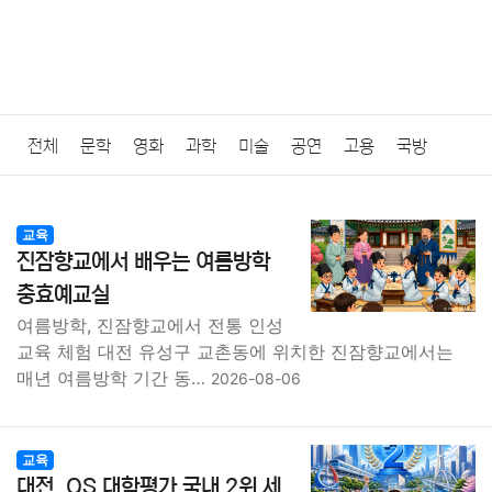
전체
문학
영화
과학
미술
공연
고용
국방
법률
음악
드라마
보험
연예인
만화
환경
보건
교육
진잠향교에서 배우는 여름방학
질병
가요
방송
일상
주식
암호화폐
블록체인
충효예교실
여름방학, 진잠향교에서 전통 인성
결혼
육아
반려동물
패션
미용
증권
인테리어
교육 체험 대전 유성구 교촌동에 위치한 진잠향교에서는
매년 여름방학 기간 동…
2026-08-06
요리
상품리뷰
원예
금융
게임
스포츠
사진
대출
자동차
취미
여행
맛집
IT
컴퓨터
기술
교육
대전, QS 대학평가 국내 2위 세