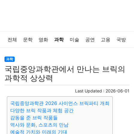
전체
문학
영화
과학
미술
공연
고용
국방
법률
음악
드라마
보험
연예인
만화
환경
과학
국립중앙과학관에서 만나는 브릭의
보건
질병
가요
방송
일상
주식
암호화폐
과학적 상상력
블록체인
결혼
육아
반려동물
패션
미용
Last Updated :
2026-06-01
국립중앙과학관 2026 사이언스 브릭파티 개최
증권
인테리어
요리
상품리뷰
원예
금융
다양한 브릭 작품과 체험 공간
감동을 준 브릭 작품들
게임
스포츠
사진
대출
자동차
취미
여행
역사와 문화, 스포츠의 만남
예술적 가치와 미래의 기대