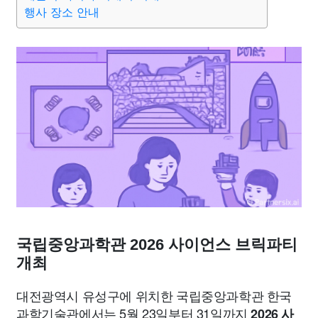
맛집
IT
컴퓨터
기술
종교
사회
정치
건강
행사 장소 안내
의료
의학
경제
마케팅
부동산
외국어
교육
교통
생활
기타
국립중앙과학관 2026 사이언스 브릭파티
개최
대전광역시 유성구에 위치한 국립중앙과학관 한국
과학기술관에서는 5월 23일부터 31일까지
2026 사