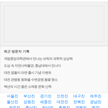
최근 방문자 기록
국립중앙과학관에서 만나는 브릭의 과학적 상상력
도심 속 자연사박물관, 충남대에서 만나다
대전 꿈돌이 라면 출시 기념 이벤트
대전 관평동 동화울 수변공원 봄꽃 명소
백년의 시간 품은 소제동 문화 산책
서울진
부산진
경기진
인천진
대구진
제주진
울산진
강원진
세종진
대전진
전북진
경남진
광주진
충남진
전남진
충북진
경북진
찐잡