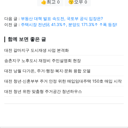
👍최고
😗오우
0
0
다음 글 :
부동산 대책 발표 속도전, 국토부 공식 입장은?
이전 글 :
주택시장 전년比 41.3%↑, 분양도 171.3%↑ ↑폭 등장!
함께 보면 좋은 글
대전 갈마지구 도시재생 사업 본격화
송촌지구 노후도시 재정비 주민설명회 현장
대전 낭월 다가온, 주거·행정·복지·문화 융합 모델
대전 청년·신혼부부 주거 안정 위한 매입임대주택 150호 매입 시작
대전 청년 위한 맞춤형 주거공간 청년하우스