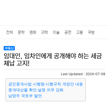
전체
문학
영화
과학
미술
공연
고용
국방
법률
음악
드라마
보험
연예인
만화
환경
보건
부동산
임대인, 임차인에게 공개해야 하는 세금
질병
가요
방송
일상
주식
암호화폐
블록체인
체납 고지!
결혼
육아
반려동물
패션
미용
증권
인테리어
Last Updated :
2024-07-08
공인중개사법 시행령·시행규칙 개정안 내용
요리
상품리뷰
원예
금융
게임
스포츠
사진
중개대상물 확인·설명 의무 강화
남영우 국토부 발언
대출
자동차
취미
여행
맛집
IT
컴퓨터
기술