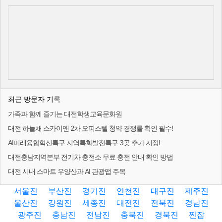
최근 방문자 기록
가족과 함께 즐기는 대전학생교육문화원
대전 하늘채 스카이앤 2차 오피스텔 청약 경쟁률 확인 필수!
AI미래융합혁신특구 지역특화발전특구 3곳 추가 지정!
대전충남지역본부 전기차 충전소 무료 충전 안내 확인 방법
대전 시내 스마트 우양산과 AI 관광앱 주목
서울진
부산진
경기진
인천진
대구진
제주진
울산진
강원진
세종진
대전진
전북진
경남진
광주진
충남진
전남진
충북진
경북진
찐잡