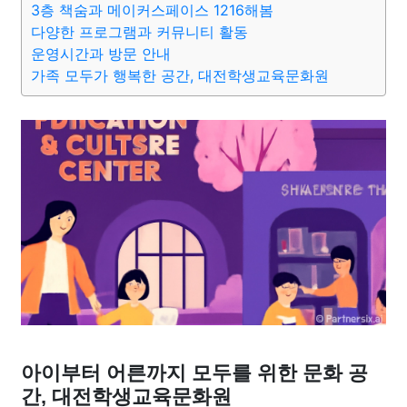
3층 책숨과 메이커스페이스 1216해봄
종교
사회
정치
건강
의료
의학
경제
마케팅
다양한 프로그램과 커뮤니티 활동
운영시간과 방문 안내
부동산
외국어
교육
교통
생활
기타
가족 모두가 행복한 공간, 대전학생교육문화원
아이부터 어른까지 모두를 위한 문화 공
간, 대전학생교육문화원