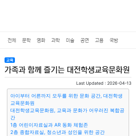
전체
문학
영화
과학
미술
공연
고용
국방
법률
음악
드라마
보험
연예인
만화
환경
보건
교육
가족과 함께 즐기는 대전학생교육문화원
질병
가요
방송
일상
주식
암호화폐
블록체인
Last Updated :
2026-04-13
결혼
육아
반려동물
패션
미용
증권
인테리어
아이부터 어른까지 모두를 위한 문화 공간, 대전학생
교육문화원
요리
상품리뷰
원예
금융
게임
스포츠
사진
대전학생교육문화원, 교육과 문화가 어우러진 복합공
간
대출
자동차
취미
여행
맛집
IT
컴퓨터
기술
1층 어린이자료실과 AR 동화 체험존
2층 종합자료실, 청소년과 성인을 위한 공간