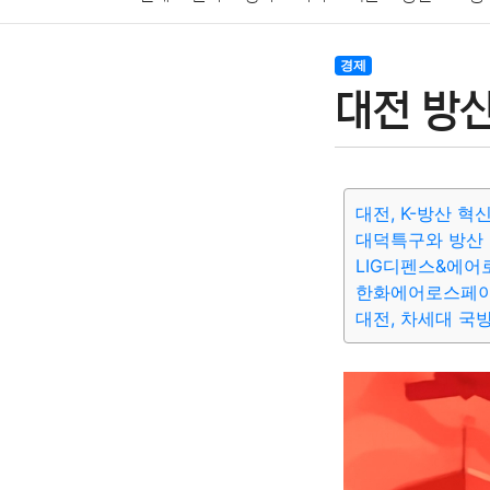
암호화폐
블록체인
결혼
육아
반려동물
경제
대전 방
여행
맛집
IT
컴퓨터
기술
종교
사회
대전, K-방산 
대덕특구와 방산
LIG디펜스&에어
한화에어로스페이
대전, 차세대 국