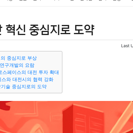
패션
미용
증권
인테리어
요리
상품리뷰
원예
금융
산 혁신 중심지로 도약
정치
건강
의료
의학
경제
마케팅
부동산
외국어
Last 
혁신의 중심지로 부상
 연구개발의 요람
로스페이스의 대전 투자 확대
스와 대전시의 협력 강화
방기술 중심지로의 도약