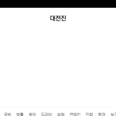
대전진
국방
법률
음악
드라마
보험
연예인
만화
환경
보