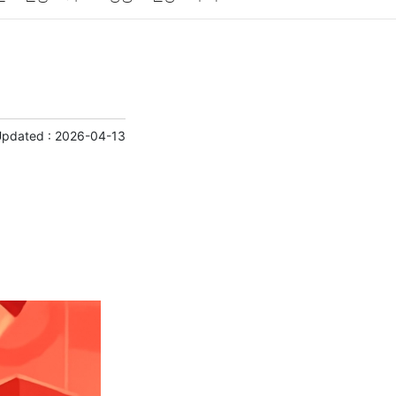
게임
스포츠
사진
대출
자동차
취미
교육
교통
생활
기타
Updated :
2026-04-13