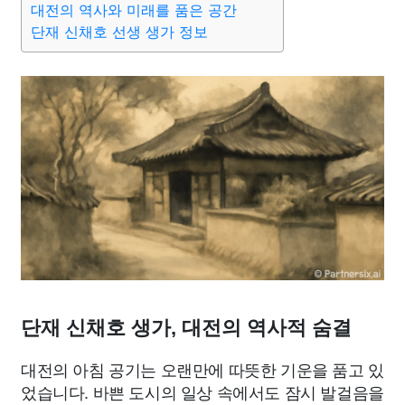
대전의 역사와 미래를 품은 공간
종교
사회
정치
건강
의료
의학
경제
마케팅
단재 신채호 선생 생가 정보
부동산
외국어
교육
교통
생활
기타
단재 신채호 생가, 대전의 역사적 숨결
대전의 아침 공기는 오랜만에 따뜻한 기운을 품고 있
었습니다. 바쁜 도시의 일상 속에서도 잠시 발걸음을