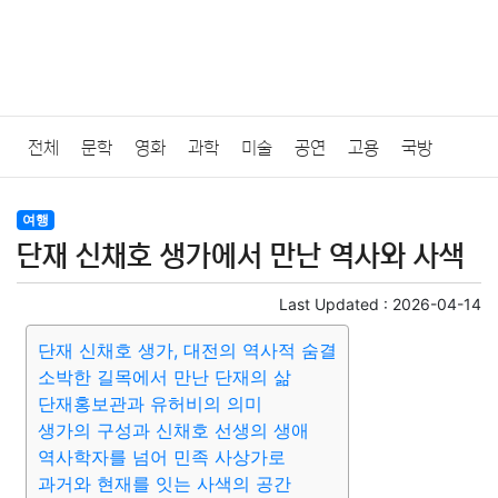
전체
문학
영화
과학
미술
공연
고용
국방
법률
음악
드라마
보험
연예인
만화
환경
보건
여행
단재 신채호 생가에서 만난 역사와 사색
질병
가요
방송
일상
주식
암호화폐
블록체인
Last Updated :
2026-04-14
결혼
육아
반려동물
패션
미용
증권
인테리어
단재 신채호 생가, 대전의 역사적 숨결
소박한 길목에서 만난 단재의 삶
요리
상품리뷰
원예
금융
게임
스포츠
사진
단재홍보관과 유허비의 의미
생가의 구성과 신채호 선생의 생애
대출
자동차
취미
여행
맛집
IT
컴퓨터
기술
역사학자를 넘어 민족 사상가로
과거와 현재를 잇는 사색의 공간