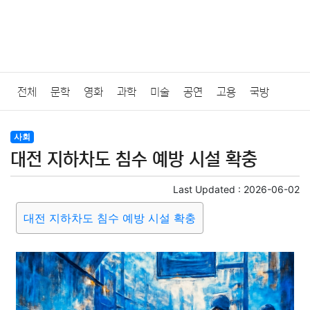
전체
문학
영화
과학
미술
공연
고용
국방
법률
음악
드라마
보험
연예인
만화
환경
보건
사회
대전 지하차도 침수 예방 시설 확충
질병
가요
방송
일상
주식
암호화폐
블록체인
Last Updated :
2026-06-02
결혼
육아
반려동물
패션
미용
증권
인테리어
대전 지하차도 침수 예방 시설 확충
요리
상품리뷰
원예
금융
게임
스포츠
사진
대출
자동차
취미
여행
맛집
IT
컴퓨터
기술