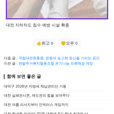
대전 지하차도 침수 예방 시설 확충
👍최고
😗오우
0
0
다음 글 :
국립대전현충원, 영웅의 숭고한 정신을 기리는 공간
이전 글 :
한밭주거복지협동조합 온기나눔 의류매장 개장
함께 보면 좋은 글
대덕구 2026년 지방세 체납관리단 가동
대전 실패전시존, 재도전의 힘을 보여주다
대전 여름 피서지부터 인빅터스 게임까지
대전 청년들 모여라! 2026 대청넷 9기 청년 초대의 날