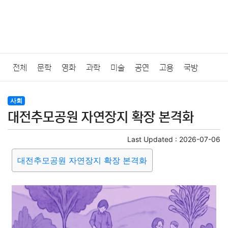
전체
문학
영화
과학
미술
공연
고용
국방
법률
음악
드라마
보험
연예인
만화
환경
보건
사회
대전추모공원 자연장지 확장 본격화
질병
가요
방송
일상
주식
암호화폐
블록체인
Last Updated :
2026-07-06
결혼
육아
반려동물
패션
미용
증권
인테리어
대전추모공원 자연장지 확장 본격화
요리
상품리뷰
원예
금융
게임
스포츠
사진
대출
자동차
취미
여행
맛집
IT
컴퓨터
기술