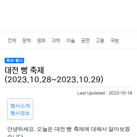
전체
문학
영화
과학
미술
공연
고용
국방
법률
음악
드라마
보험
연예인
만화
환경
보건
축제-행사
대전 빵 축제
질병
가요
방송
일상
주식
암호화폐
블록체인
(2023.10.28~2023.10.29)
결혼
육아
반려동물
패션
미용
증권
인테리어
Last Updated :
2023-10-18
행사소개
요리
상품리뷰
원예
금융
게임
스포츠
사진
행사정보
대출
자동차
취미
여행
맛집
IT
컴퓨터
기술
안녕하세요. 오늘은 대전 빵 축제에 대해서 알아보겠
습니다.