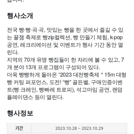
종교
사회
정치
건강
의료
의학
경제
마케팅
행사소개
부동산
외국어
교육
교통
생활
기타
전국 빵·빵·곡·곡, 맛있는 빵을 한 곳에서 즐길 수 있
는 꿀잼 축제로 빵zip컬렉션, 빵 만들기 체험, k-pop
공연, 레크리에이션 및 이벤트가 행사 기간 동안 열
린다.
지역의 70개 유명 빵집들이 한 자리에 볼 수 있고, 7
개 분야 13개 프로그램이 구성되어 있다.
더욱 빵빵하게 돌아온 “2023 대전빵축제＂15m 대형
빵 커팅 퍼포먼스, 도전! “빵” 골든벨, 구매인증이벤
트(빵 크레인, 빵빠레 트로피), 석고마임 공연, 랜덤
플레이댄스 등이 열린다.
행사정보
기간
2023.10.28 ~ 2023.10.29