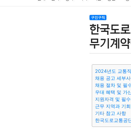
암호화폐
블록체인
결혼
육아
반려동물
구인구직
한국도로
여행
맛집
IT
컴퓨터
기술
종교
사회
무기계약
2024년도 교통
채용 공고 세부
채용 절차 및 필
우대 혜택 및 가
지원자격 및 필수
근무 지역과 기회
기타 참고 사항
한국도로교통공단 