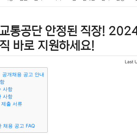
패션
미용
증권
인테리어
요리
상품리뷰
원예
금융
교통공단 안정된 직장! 202
정치
건강
의료
의학
경제
마케팅
부동산
외국어
직 바로 지원하세요!
Last 
직 공개채용 공고 안내
사항
수 사항
산 사항
 제출 서류
채용 공고 FAQ