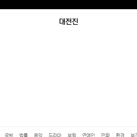
대전진
국방
법률
음악
드라마
보험
연예인
만화
환경
보