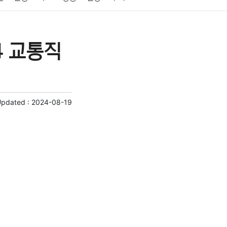
게임
스포츠
사진
대출
자동차
취미
4 교통직
교육
교통
생활
기타
Updated :
2024-08-19