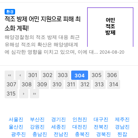
환경
적조 방제 어민 지원으로 피해 최
소화 계획!
해양경찰청의 적조 방제 대응 최근
유해성 적조의 확산은 해양생태계
에 심각한 영향을 미치고 있으며, 이에 대…
2024-08-20
301
302
303
305
306
304
307
308
309
310
311
312
313
314
315
서울진
부산진
경기진
인천진
대구진
제주진
울산진
강원진
세종진
대전진
전북진
경남진
광주진
충남진
전남진
충북진
경북진
찐잡