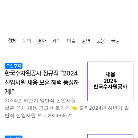
전체
문학
영화
과학
미술
공연
고용
국방
법률
음악
드라마
보험
연예인
만화
환경
보건
구인구직
한국수자원공사 정규직 “2024
질병
가요
방송
일상
주식
암호화폐
블록체인
신입사원 채용 보훈 혜택 풍성하
게!”
결혼
육아
반려동물
패션
미용
증권
인테리어
2024년 하반기 일반직 신입사원
보훈 공채 채용 공고 바로가기 👈 클릭2024년 하반기 일
요리
상품리뷰
원예
금융
게임
스포츠
사진
반직 신입사원 보…
2024-08-21
대출
자동차
취미
여행
맛집
IT
컴퓨터
기술