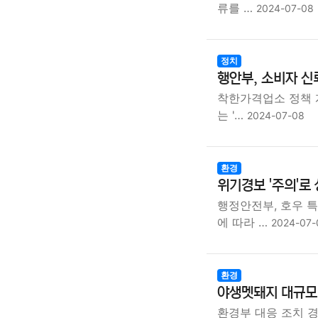
류를 …
2024-07-08
정치
행안부, 소비자 신
착한가격업소 정책 
는 '…
2024-07-08
환경
위기경보 '주의'로
행정안전부, 호우 
에 따라 …
2024-07-
환경
야생멧돼지 대규모 
환경부 대응 조치 경