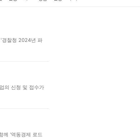
게임
스포츠
사진
대출
자동차
취미
교육
교통
생활
기타
경찰청 2024년 파
업의 신청 및 접수가
함께 ‘역동경제 로드