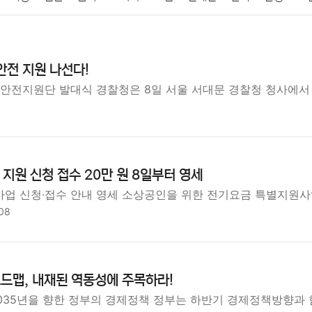
패션
미용
증권
인테리어
요리
상품리뷰
원예
금융
안전 지원 나선다!
정치
건강
의료
의학
경제
마케팅
부동산
외국어
안전지원단 발대식 경찰청은 8일 서울 서대문 경찰청 청사에서 '
지원 신청 접수 20만 원 8일부터 영세
업 신청·접수 안내 영세 소상공인을 위한 전기요금 특별지원사
08
로드맵, 내재된 역동성에 주목하라!
2035년을 향한 정부의 경제정책 정부는 하반기 경제정책방향과 