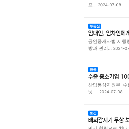
프…
2024-07-08
부동산
임대인, 임차인에게
공인중개사법 시행령
방과 관리…
2024-0
금융
수출 중소기업 100
산업통상자원부, 수
닛 …
2024-07-08
보건
배회감지기 무상 보
민간 협력으로 치매