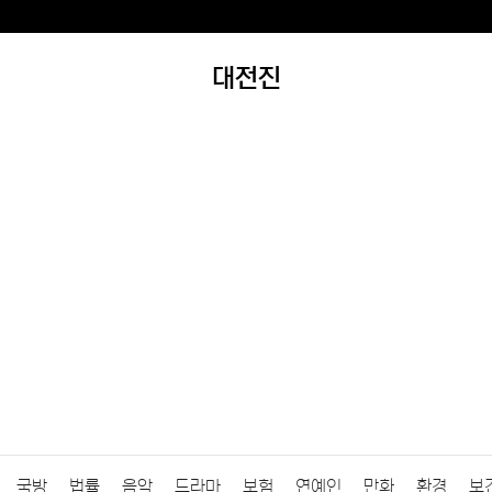
대전진
국방
법률
음악
드라마
보험
연예인
만화
환경
보