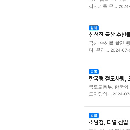
감지기를 무…
2024
경제
신선한 국산 수산물
국산 수산물 할인 
다. 온라…
2024-07-
교통
한국형 철도차량, 
국토교통부, 한국형
도차량의…
2024-07
법률
조달청, 터널 진입