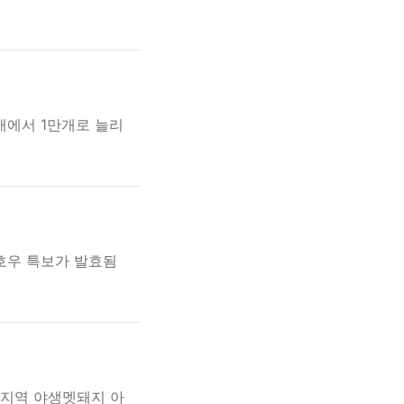
개에서 1만개로 늘리
호우 특보가 발효됨
북지역 야생멧돼지 아