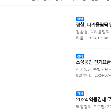
암호화폐
블록체인
결혼
육아
반려동물
국방
경찰, 파리올림픽 
여행
맛집
IT
컴퓨터
기술
종교
사회
경찰청, 파리올림픽 
리올…
2024-07-08
경제
소상공인 전기요금 
전기요금 특별지원사
8일부터…
2024-07-
경제
2024 역동경제 
역동경제 로드맵: 