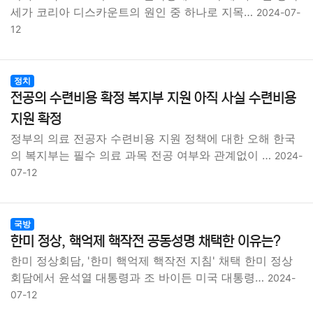
종교
사회
정치
건강
의료
의학
경제
마케팅
세가 코리아 디스카운트의 원인 중 하나로 지목…
2024-07-
12
부동산
외국어
교육
교통
생활
기타
정치
전공의 수련비용 확정 복지부 지원 아직 사실 수련비용
지원 확정
정부의 의료 전공자 수련비용 지원 정책에 대한 오해 한국
의 복지부는 필수 의료 과목 전공 여부와 관계없이 …
2024-
07-12
국방
한미 정상, 핵억제 핵작전 공동성명 채택한 이유는?
한미 정상회담, '한미 핵억제 핵작전 지침' 채택 한미 정상
회담에서 윤석열 대통령과 조 바이든 미국 대통령…
2024-
07-12