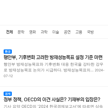
전체
문학
영화
과학
미술
공연
고용
국방
법률
음악
드라마
보험
연예인
만화
환경
보건
환경
행안부, 기후변화 고려한 방재성능목표 설정 기준 마련
질병
가요
방송
일상
주식
암호화폐
블록체인
행안부 방재성능목표와 기후변화 대응 한국을 강타한 강우
로 방재성능목표 논의가 시급하다. 방재성능목표의…
2024-
결혼
육아
반려동물
패션
미용
증권
인테리어
07-12
요리
상품리뷰
원예
금융
게임
스포츠
사진
경제
대출
자동차
취미
여행
맛집
IT
컴퓨터
기술
정부 정책, OECD의 이견 사실은? 기재부의 입장은?
기사 요약 OECD의 '2024 한국경제보고서'에 따르면 상속