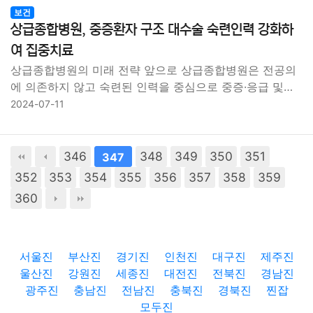
보건
상급종합병원, 중증환자 구조 대수술 숙련인력 강화하
여 집중치료
상급종합병원의 미래 전략 앞으로 상급종합병원은 전공의
에 의존하지 않고 숙련된 인력을 중심으로 중증·응급 및…
2024-07-11
346
348
349
350
351
347
352
353
354
355
356
357
358
359
360
서울진
부산진
경기진
인천진
대구진
제주진
울산진
강원진
세종진
대전진
전북진
경남진
광주진
충남진
전남진
충북진
경북진
찐잡
모두진