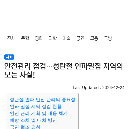
전체
문학
영화
과학
미술
공연
고용
국방
법률
음악
드라마
보험
연예인
만화
환경
보건
사회
안전관리 점검…성탄절 인파밀집 지역의
질병
가요
방송
일상
주식
암호화폐
블록체인
모든 사실!
결혼
육아
반려동물
패션
미용
증권
인테리어
Last Updated :
2024-12-24
성탄절 인파 안전 관리의 중요성
요리
상품리뷰
원예
금융
게임
스포츠
사진
인파 밀집 지역 점검 현황
안전 관리 계획 및 대응 체계
대출
자동차
취미
여행
맛집
IT
컴퓨터
기술
예방 조치 및 대처 방안
국민 협조 요청