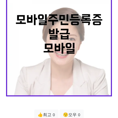
👍최고
😗오우
0
0