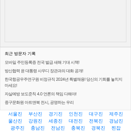
최근 방문자 기록
모바일 주민등록증 전국 발급 새해 기대 시책!
방산협력 윤 대통령 사우디 장관과의 대화 공개!
한국항공우주연구원 비정규직 2024년 특별채용! 당신의 기회를 놓치지
마세요!
자살예방 보도준칙 4.0 언론의 책임 다해야!
중구문화원 아트앤북 전시, 공명하는 우리
서울진
부산진
경기진
인천진
대구진
제주진
울산진
강원진
세종진
대전진
전북진
경남진
광주진
충남진
전남진
충북진
경북진
찐잡