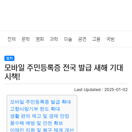
전체
문학
영화
과학
미술
공연
고용
국방
법률
음악
드라마
보험
연예인
만화
환경
보건
정치
모바일 주민등록증 전국 발급 새해 기대
질병
가요
방송
일상
주식
암호화폐
블록체인
시책!
결혼
육아
반려동물
패션
미용
증권
인테리어
Last Updated :
2025-01-02
모바일 주민등록증 발급 확대
요리
상품리뷰
원예
금융
게임
스포츠
사진
고향사랑기부 한도 확대
생활 편의 제고 및 경제 안정
대출
자동차
취미
여행
맛집
IT
컴퓨터
기술
풍수해 예방 및 안전 확보
이재민 지원 및 복구 체계 개선