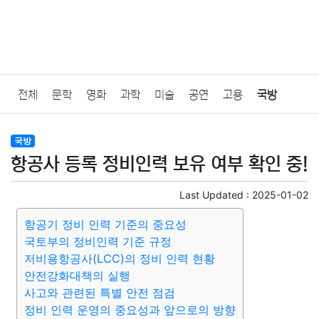
전체
문학
영화
과학
미술
공연
고용
국방
법률
음악
드라마
보험
연예인
만화
환경
보건
국방
항공사 등록 정비인력 보유 여부 확인 중!
질병
가요
방송
일상
주식
암호화폐
블록체인
Last Updated :
2025-01-02
결혼
육아
반려동물
패션
미용
증권
인테리어
항공기 정비 인력 기준의 중요성
국토부의 정비인력 기준 규정
요리
상품리뷰
원예
금융
게임
스포츠
사진
저비용항공사(LCC)의 정비 인력 현황
안전강화대책의 실행
대출
자동차
취미
여행
맛집
IT
컴퓨터
기술
사고와 관련된 특별 안전 점검
정비 인력 운영의 중요성과 앞으로의 방향