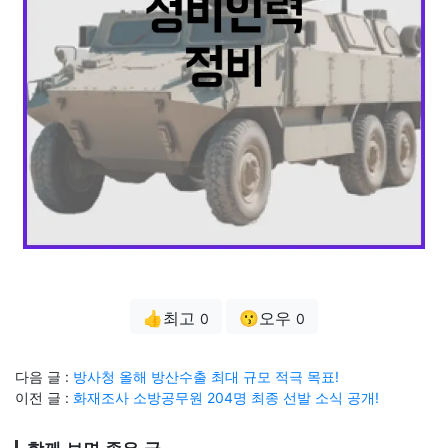
👍최고
😗오우
0
0
다음 글 :
방사청 올해 방산수출 최대 규모 적극 목표!
이전 글 :
화재조사 소방공무원 204명 최종 선발 소식 공개!