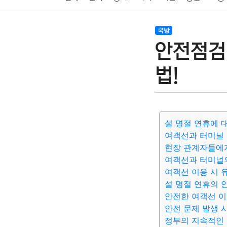
암호화폐
블록체인
결혼
육아
반려동물
국방
안전점검
여행
맛집
IT
컴퓨터
기술
종교
사회
법!
설 명절 연휴에 
여객선과 터미널
현장 관계자들에
여객선과 터미널의
여객선 이용 시 
설 명절 연휴의 
안전한 여객선 이
안전 문제 발생 
정부의 지속적인