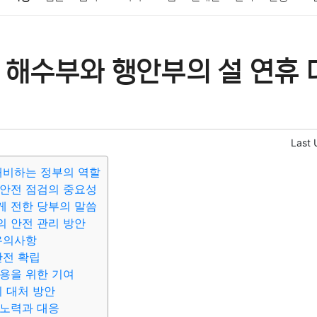
패션
미용
증권
인테리어
요리
상품리뷰
원예
금융
 해수부와 행안부의 설 연휴 
정치
건강
의료
의학
경제
마케팅
부동산
외국어
Last 
대비하는 정부의 역할
 안전 점검의 중요성
게 전한 당부의 말씀
 안전 관리 방안
유의사항
안전 확립
용을 위한 기여
시 대처 방안
 노력과 대응