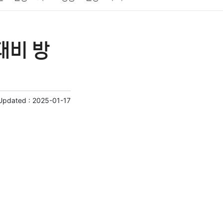
게임
스포츠
사진
대출
자동차
취미
대비 방
교육
교통
생활
기타
Updated :
2025-01-17