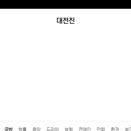
대전진
국방
법률
음악
드라마
보험
연예인
만화
환경
보