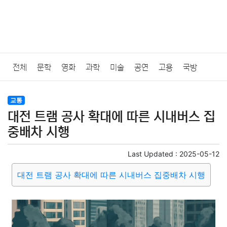
전체
문학
영화
과학
미술
공연
고용
국방
법률
음악
드라마
보험
연예인
만화
환경
보건
교통
대전 트램 공사 확대에 따른 시내버스 집
질병
가요
방송
일상
주식
암호화폐
블록체인
중배차 시행
결혼
육아
반려동물
패션
미용
증권
인테리어
Last Updated :
2025-05-12
대전 트램 공사 확대에 따른 시내버스 집중배차 시행
요리
상품리뷰
원예
금융
게임
스포츠
사진
대출
자동차
취미
여행
맛집
IT
컴퓨터
기술