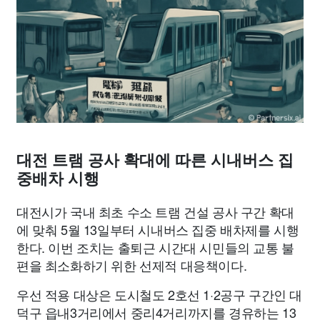
종교
사회
정치
건강
의료
의학
경제
마케팅
부동산
외국어
교육
교통
생활
기타
대전 트램 공사 확대에 따른 시내버스 집
중배차 시행
대전시가 국내 최초 수소 트램 건설 공사 구간 확대
에 맞춰 5월 13일부터 시내버스 집중 배차제를 시행
한다. 이번 조치는 출퇴근 시간대 시민들의 교통 불
편을 최소화하기 위한 선제적 대응책이다.
우선 적용 대상은 도시철도 2호선 1·2공구 구간인 대
덕구 읍내3거리에서 중리4거리까지를 경유하는 13