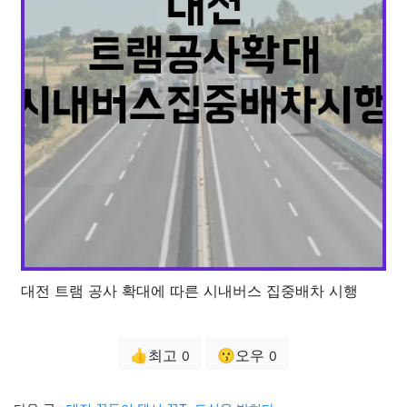
대전 트램 공사 확대에 따른 시내버스 집중배차 시행
👍최고
😗오우
0
0