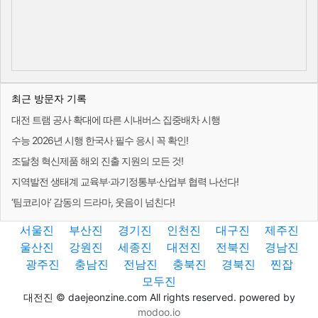
최근 방문자 기록
대전 트램 공사 확대에 따른 시내버스 집중배차 시행
수능 2026년 시행 한국사 필수 응시 꼭 확인!
조달청 혁신제품 해외 진출 지원의 모든 것!
지역발전 생태계 교육부·과기정통부·산업부 협력 나선다!
‘팀코리아’ 감동의 드라마, 웃음이 넘친다!
서울진
부산진
경기진
인천진
대구진
제주진
울산진
강원진
세종진
대전진
전북진
경남진
광주진
충남진
전남진
충북진
경북진
찐잡
모두진
대전진 © daejeonzine.com All rights reserved. powered by
modoo.io