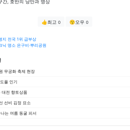
간, 호반의 낭만과 명상
👍최고
😗오우
0
0
행지 전국 1위 급부상
크닉 명소 은구비·뿌리공원
글
원 무궁화 축제 현장
파도풀 인기
 대전 향토상품
선 선비 김정 묘소
나는 여름 동굴 피서