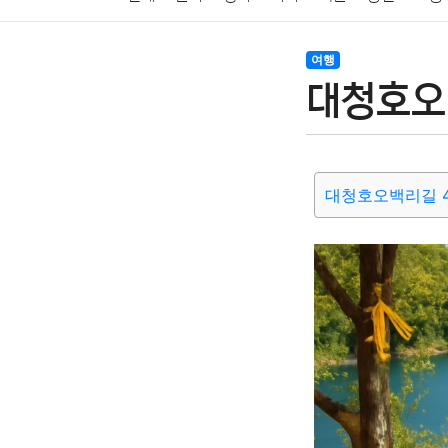
암호화폐
블록체인
결혼
육아
반려동물
여행
대청호오
여행
맛집
IT
컴퓨터
기술
종교
사회
대청호오백리길 4