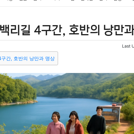
패션
미용
증권
인테리어
요리
상품리뷰
원예
금융
백리길 4구간, 호반의 낭만과
정치
건강
의료
의학
경제
마케팅
부동산
외국어
Last 
구간, 호반의 낭만과 명상