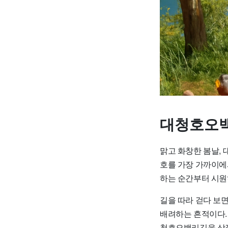
대청호오백
맑고 화창한 봄날, 
호를 가장 가까이에
하는 순간부터 시원
길을 따라 걷다 보
배려하는 흔적이다.
청호오백리길을 상징