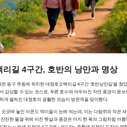
리길 4구간, 호반의 낭만과 명상
대전 동구 추동에 위치한 대청호오백리길 4구간 '호반낭만길'을 찾았
서 감상할 수 있는 코스로, 푸른 호수와 어우러진 자연 풍경이 돋보
하게 펼쳐진 대청호의 광활한 모습이 방문객을 맞이했다.
면 곳곳에 놓인 아몬드 먹이들이 눈에 띄는데, 이는 다람쥐와 작은 
 잔잔한 물결 위에 비친 햇살과 풍경은 마치 한 폭의 그림처럼 아름
하는 노란색 리본과 4구간을 나타내는 주황색 리본이 길잡이 역