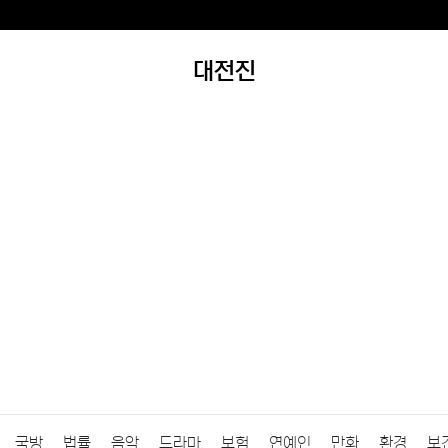
대전진
국방
법률
음악
드라마
보험
연예인
만화
환경
보