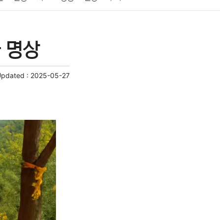
게임
스포츠
사진
대출
자동차
취미
 명상
교육
교통
생활
기타
Updated :
2025-05-27