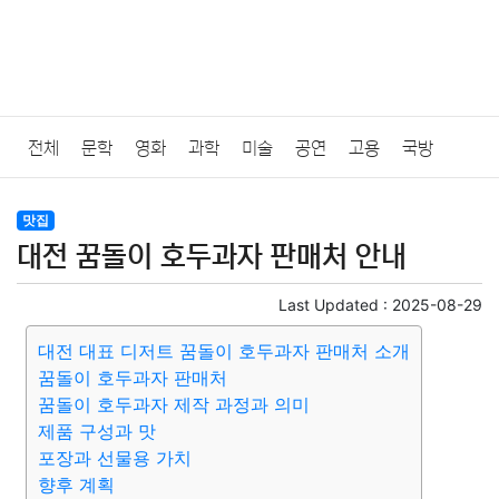
전체
문학
영화
과학
미술
공연
고용
국방
법률
음악
드라마
보험
연예인
만화
환경
보건
맛집
대전 꿈돌이 호두과자 판매처 안내
질병
가요
방송
일상
주식
암호화폐
블록체인
Last Updated :
2025-08-29
결혼
육아
반려동물
패션
미용
증권
인테리어
대전 대표 디저트 꿈돌이 호두과자 판매처 소개
꿈돌이 호두과자 판매처
요리
상품리뷰
원예
금융
게임
스포츠
사진
꿈돌이 호두과자 제작 과정과 의미
제품 구성과 맛
대출
자동차
취미
여행
맛집
IT
컴퓨터
기술
포장과 선물용 가치
향후 계획