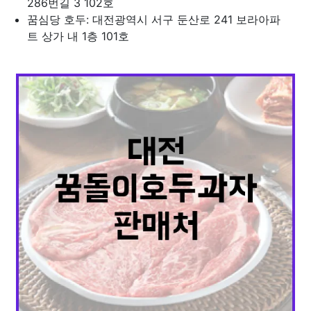
286번길 3 102호
꿈심당 호두: 대전광역시 서구 둔산로 241 보라아파
트 상가 내 1층 101호