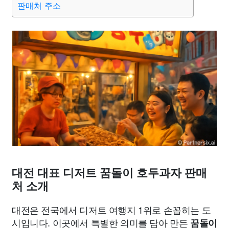
판매처 주소
종교
사회
정치
건강
의료
의학
경제
마케팅
부동산
외국어
교육
교통
생활
기타
대전 대표 디저트 꿈돌이 호두과자 판매
처 소개
대전은 전국에서 디저트 여행지 1위로 손꼽히는 도
시입니다. 이곳에서 특별한 의미를 담아 만든
꿈돌이