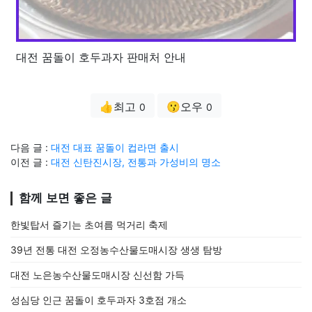
대전 꿈돌이 호두과자 판매처 안내
👍최고
😗오우
0
0
다음 글 :
대전 대표 꿈돌이 컵라면 출시
이전 글 :
대전 신탄진시장, 전통과 가성비의 명소
함께 보면 좋은 글
한빛탑서 즐기는 초여름 먹거리 축제
39년 전통 대전 오정농수산물도매시장 생생 탐방
대전 노은농수산물도매시장 신선함 가득
성심당 인근 꿈돌이 호두과자 3호점 개소