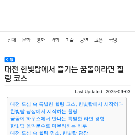
전체
문학
영화
과학
미술
공연
고용
국방
법률
음악
드라마
보험
연예인
만화
환경
보건
여행
대전 한빛탑에서 즐기는 꿈돌이라면 힐
질병
가요
방송
일상
주식
암호화폐
블록체인
링 코스
결혼
육아
반려동물
패션
미용
증권
인테리어
Last Updated :
2025-09-03
대전 도심 속 특별한 힐링 코스, 한빛탑에서 시작하다
요리
상품리뷰
원예
금융
게임
스포츠
사진
한빛탑 광장에서 시작하는 힐링
꿈돌이 하우스에서 만나는 특별한 라면 경험
대출
자동차
취미
여행
맛집
IT
컴퓨터
기술
한빛탑 음악분수로 마무리하는 하루
대전 도심 속 힐링 명소, 한빛탑 광장