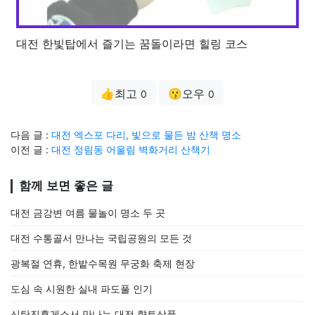
대전 한빛탑에서 즐기는 꿈돌이라면 힐링 코스
👍최고
😗오우
0
0
다음 글 :
대전 엑스포 다리, 빛으로 물든 밤 산책 명소
이전 글 :
대전 정림동 어울림 벽화거리 산책기
함께 보면 좋은 글
대전 금강변 여름 물놀이 명소 두 곳
대전 수통골서 만나는 국립공원의 모든 것
광복절 연휴, 한밭수목원 무궁화 축제 현장
도심 속 시원한 실내 파도풀 인기
신탄진휴게소서 만나는 대전 향토상품