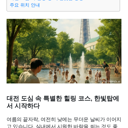
종교
사회
정치
건강
의료
의학
경제
마케팅
주요 위치 안내
부동산
외국어
교육
교통
생활
기타
대전 도심 속 특별한 힐링 코스, 한빛탑에
서 시작하다
여름의 끝자락, 여전히 낮에는 무더운 날씨가 이어지
고 있습니다. 실내에서 시원한 바람을 쐬는 것도 좋