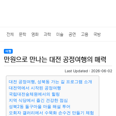
전체
문학
영화
과학
미술
공연
고용
국방
법률
음악
드라마
보험
연예인
만화
환경
보건
여행
만원으로 만나는 대전 공정여행의 매력
질병
가요
방송
일상
주식
암호화폐
블록체인
Last Updated :
2026-06-02
결혼
육아
반려동물
패션
미용
증권
인테리어
대전 공정여행, 성북동 가는 길 프로그램 소개
대전역에서 시작된 공정여행
요리
상품리뷰
원예
금융
게임
스포츠
사진
국립대전숲체원에서의 힐링
지역 식당에서 즐긴 건강한 점심
대출
자동차
취미
여행
맛집
IT
컴퓨터
기술
성북2동 돌구마을 마을 해설 투어
오회자 갤러리에서 수묵화 손수건 만들기 체험