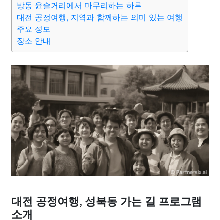
방동 윤슬거리에서 마무리하는 하루
종교
사회
정치
건강
의료
의학
경제
마케팅
대전 공정여행, 지역과 함께하는 의미 있는 여행
주요 정보
부동산
외국어
교육
교통
생활
기타
장소 안내
대전 공정여행, 성북동 가는 길 프로그램
소개