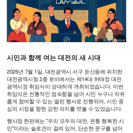
종교
사회
정치
건강
의료
의학
경제
마케팅
부동산
외국어
교육
교통
생활
기타
시민과 함께 여는 대전의 새 시대
2026년 7월 1일, 대전광역시 서구 둔산동에 위치한
대전광역시청 2층 로비에서는 제14대 허태정 대전
광역시장 취임식이 성대하게 개최되었습니다. 이번
취임식은 전통적인 엄숙함을 넘어 시민 누구나 자유
롭게 참여할 수 있는 열린 행사로 진행되어, 시민 중
심의 시정을 향한 강한 의지를 엿볼 수 있었습니다.
행사장 한편에는 "우리 모두의 대전, 온통 행복한 시
민"이라는 슬로건이 걸려 있어, 단순한 문구를 넘어