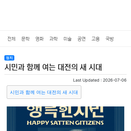
전체
문학
영화
과학
미술
공연
고용
국방
법률
음악
드라마
보험
연예인
만화
환경
보건
정치
시민과 함께 여는 대전의 새 시대
질병
가요
방송
일상
주식
암호화폐
블록체인
Last Updated :
2026-07-06
결혼
육아
반려동물
패션
미용
증권
인테리어
시민과 함께 여는 대전의 새 시대
요리
상품리뷰
원예
금융
게임
스포츠
사진
대출
자동차
취미
여행
맛집
IT
컴퓨터
기술