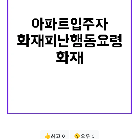
👍최고
😗오우
0
0