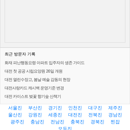
최근 방문자 기록
화재 피난행동요령 아파트 입주자의 생존 가이드
대전 첫 공공 시립요양원 26일 개원
대전 열린수장고, 봄날 예술 감동의 현장
대전사랑카드 캐시백 운영기준 변경
대전 카이스트 벚꽃 향기숲 산책기
서울진
부산진
경기진
인천진
대구진
제주진
울산진
강원진
세종진
대전진
전북진
경남진
광주진
충남진
전남진
충북진
경북진
찐잡
모두진