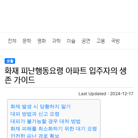
전체
문학
영화
과학
미술
공연
고용
국방
법률
음악
드라마
보험
연예인
만화
환경
보건
생활
화재 피난행동요령 아파트 입주자의 생
질병
가요
방송
일상
주식
암호화폐
블록체인
존 가이드
결혼
육아
반려동물
패션
미용
증권
인테리어
Last Updated :
2024-12-17
화재 발생 시 당황하지 말기
요리
상품리뷰
원예
금융
게임
스포츠
사진
대피 방법과 신고 요령
대피가 불가능할 경우 대처 방법
대출
자동차
취미
여행
맛집
IT
컴퓨터
기술
화재 피해를 최소화하기 위한 대기 요령
안전한 피난 경로 확보