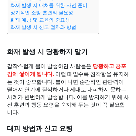
종교
사회
정치
건강
의료
의학
경제
마케팅
화재 발생 시 대처를 위한 사전 준비
정기적인 소방 훈련의 필요성
화재 예방 및 교육의 중요성
부동산
외국어
교육
교통
생활
기타
화재 발생 시 신고 절차와 방법
화재 발생 시 당황하지 말기
갑작스럽게 불이 발생하면 사람들은
당황하고 공포
이럴 때일수록 침착함을 유지하
감에 쌓이게 됩니다.
는 것이 중요합니다. 불이 나면 순간적인 판단력이
떨어져 연기에 질식하거나 제대로 대피하지 못하는
사례가 빈번하게 발생합니다. 이를 방지하기 위해 사
전 훈련과 행동 요령을 숙지해 두는 것이 꼭 필요합
니다.
대피 방법과 신고 요령