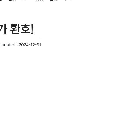
게임
스포츠
사진
대출
자동차
취미
가 환호!
교육
교통
생활
기타
Updated :
2024-12-31