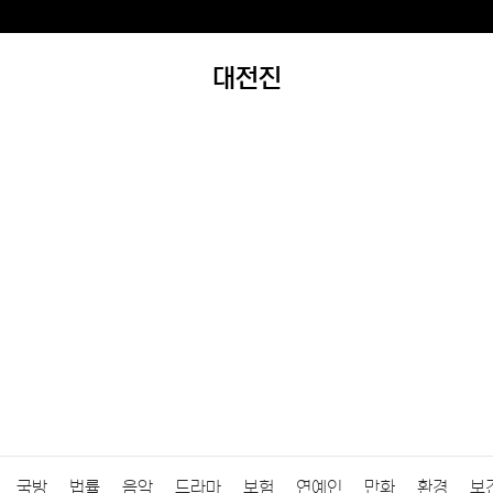
대전진
국방
법률
음악
드라마
보험
연예인
만화
환경
보