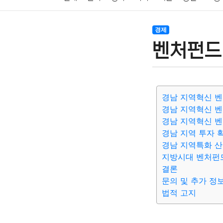
암호화폐
블록체인
결혼
육아
반려동물
경제
벤처펀드 
여행
맛집
IT
컴퓨터
기술
종교
사회
경남 지역혁신 벤
경남 지역혁신 
경남 지역혁신 
경남 지역 투자 
경남 지역특화 
지방시대 벤처펀
결론
문의 및 추가 정
법적 고지