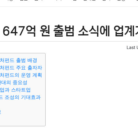
패션
미용
증권
인테리어
요리
상품리뷰
원예
금융
647억 원 출범 소식에 업계
정치
건강
의료
의학
경제
마케팅
부동산
외국어
Last 
처펀드 출범 배경
벤처펀드 주요 출자자
벤처펀드의 운영 계획
확대의 중요성
산업과 스타트업
드 조성의 기대효과
보