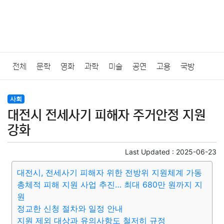
전체
문학
영화
과학
미술
공연
고용
국방
법률
음악
드라마
보험
연예인
만화
환경
보건
사회
대전시 전세사기 피해자 주거안정 지원
질병
가요
방송
일상
주식
암호화폐
블록체인
강화
결혼
육아
반려동물
패션
미용
증권
인테리어
Last Updated :
2025-06-23
대전시, 전세사기 피해자 위한 전방위 지원체계 가동
요리
상품리뷰
원예
금융
게임
스포츠
사진
총체적 피해 지원 사업 추진… 최대 680만 원까지 지
원
대출
자동차
취미
여행
맛집
IT
컴퓨터
기술
정교한 신청 절차와 일정 안내
지원 제외 대상과 유의사항도 철저히 규정