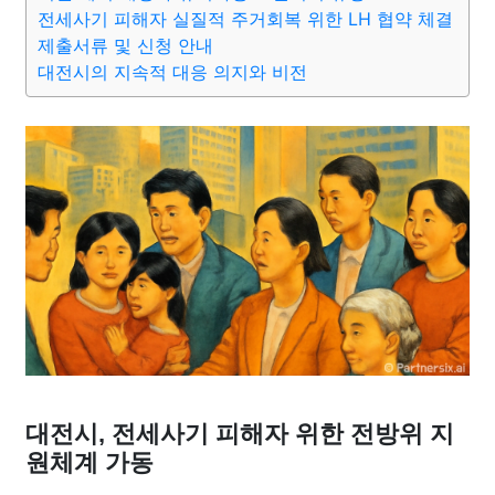
종교
사회
정치
건강
의료
의학
경제
마케팅
전세사기 피해자 실질적 주거회복 위한 LH 협약 체결
제출서류 및 신청 안내
대전시의 지속적 대응 의지와 비전
부동산
외국어
교육
교통
생활
기타
대전시, 전세사기 피해자 위한 전방위 지
원체계 가동