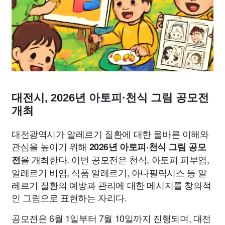
종교
사회
정치
건강
의료
의학
경제
마케팅
부동산
외국어
교육
교통
생활
기타
대전시, 2026년 아토피·천식 그림 공모전
개최
대전광역시가 알레르기 질환에 대한 올바른 이해와
관심을 높이기 위해
2026년 아토피·천식 그림 공모
을 개최한다. 이번 공모전은 천식, 아토피 피부염,
전
알레르기 비염, 식품 알레르기, 아나필락시스 등 알
레르기 질환의 예방과 관리에 대한 메시지를 창의적
인 그림으로 표현하는 자리다.
공모전은 6월 1일부터 7월 10일까지 진행되며, 대전