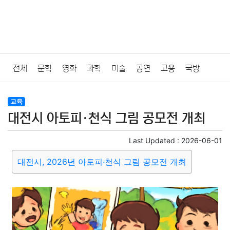
전체
문학
영화
과학
미술
공연
고용
국방
법률
음악
드라마
보험
연예인
만화
환경
보건
교육
대전시 아토피·천식 그림 공모전 개최
질병
가요
방송
일상
주식
암호화폐
블록체인
Last Updated :
2026-06-01
결혼
육아
반려동물
패션
미용
증권
인테리어
대전시, 2026년 아토피·천식 그림 공모전 개최
요리
상품리뷰
원예
금융
게임
스포츠
사진
대출
자동차
취미
여행
맛집
IT
컴퓨터
기술