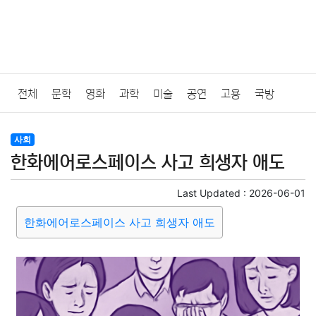
전체
문학
영화
과학
미술
공연
고용
국방
법률
음악
드라마
보험
연예인
만화
환경
보건
사회
한화에어로스페이스 사고 희생자 애도
질병
가요
방송
일상
주식
암호화폐
블록체인
Last Updated :
2026-06-01
결혼
육아
반려동물
패션
미용
증권
인테리어
한화에어로스페이스 사고 희생자 애도
요리
상품리뷰
원예
금융
게임
스포츠
사진
대출
자동차
취미
여행
맛집
IT
컴퓨터
기술