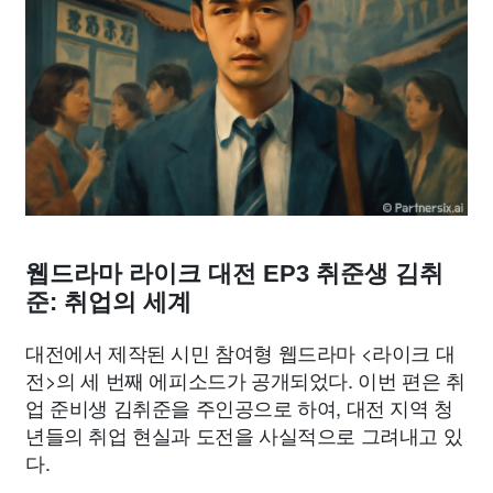
종교
사회
정치
건강
의료
의학
경제
마케팅
부동산
외국어
교육
교통
생활
기타
웹드라마 라이크 대전 EP3 취준생 김취
준: 취업의 세계
대전에서 제작된 시민 참여형 웹드라마 <라이크 대
전>의 세 번째 에피소드가 공개되었다. 이번 편은 취
업 준비생 김취준을 주인공으로 하여, 대전 지역 청
년들의 취업 현실과 도전을 사실적으로 그려내고 있
다.