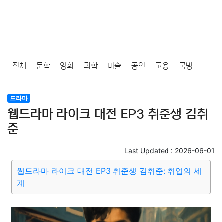
전체
문학
영화
과학
미술
공연
고용
국방
법률
음악
드라마
보험
연예인
만화
환경
보건
드라마
웹드라마 라이크 대전 EP3 취준생 김취
질병
가요
방송
일상
주식
암호화폐
블록체인
준
결혼
육아
반려동물
패션
미용
증권
인테리어
Last Updated :
2026-06-01
웹드라마 라이크 대전 EP3 취준생 김취준: 취업의 세
요리
상품리뷰
원예
금융
게임
스포츠
사진
계
대출
자동차
취미
여행
맛집
IT
컴퓨터
기술