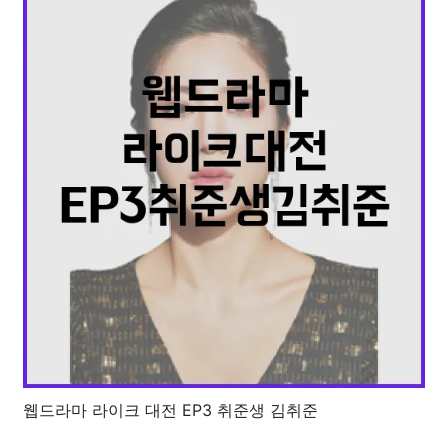
웹드라마 라이크 대전 EP3 취준생 김취준