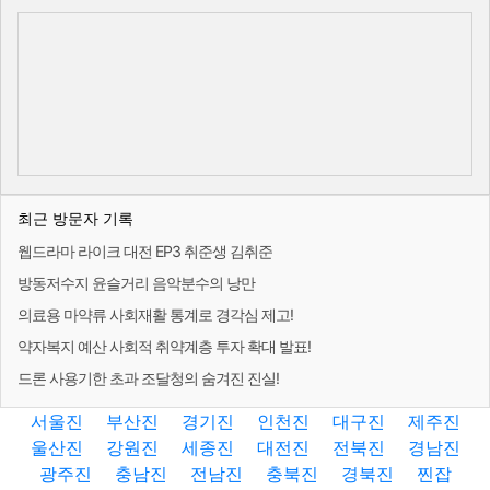
최근 방문자 기록
웹드라마 라이크 대전 EP3 취준생 김취준
방동저수지 윤슬거리 음악분수의 낭만
의료용 마약류 사회재활 통계로 경각심 제고!
약자복지 예산 사회적 취약계층 투자 확대 발표!
드론 사용기한 초과 조달청의 숨겨진 진실!
서울진
부산진
경기진
인천진
대구진
제주진
울산진
강원진
세종진
대전진
전북진
경남진
광주진
충남진
전남진
충북진
경북진
찐잡