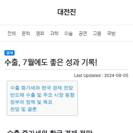
대전진
전체
문학
영화
과학
미술
공연
고용
국방
법률
음악
드라마
보험
연예인
만화
환경
보건
경제
수출, 7월에도 좋은 성과 기록!
질병
가요
방송
일상
주식
암호화폐
블록체인
Last Updated :
2024-08-05
결혼
육아
반려동물
패션
미용
증권
인테리어
수출 증가세와 한국 경제 전망
반도체 수출 및 주요 시장 동향
요리
상품리뷰
원예
금융
게임
스포츠
사진
정부의 정책 및 목표
전망 및 결론
대출
자동차
취미
여행
맛집
IT
컴퓨터
기술
종교
사회
정치
건강
의료
의학
경제
마케팅