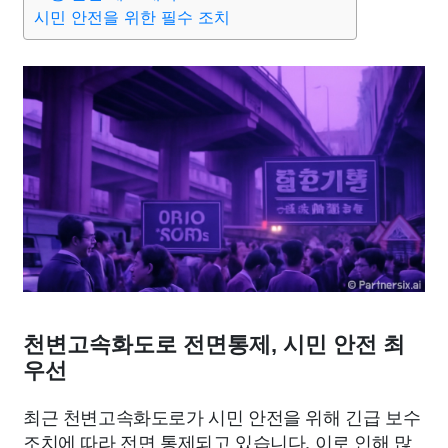
종교
사회
정치
건강
의료
의학
경제
마케팅
시민 안전을 위한 필수 조치
부동산
외국어
교육
교통
생활
기타
천변고속화도로 전면통제, 시민 안전 최
우선
최근 천변고속화도로가 시민 안전을 위해 긴급 보수
조치에 따라 전면 통제되고 있습니다. 이로 인해 많