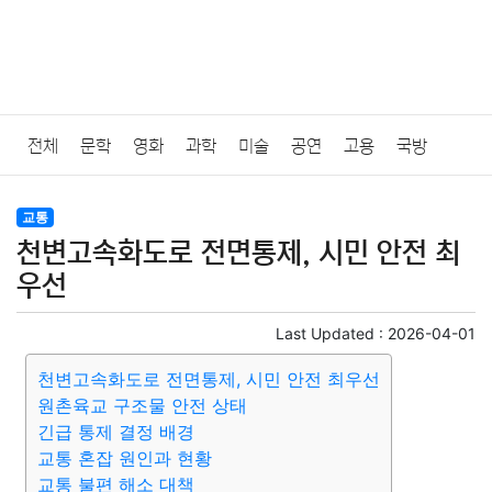
전체
문학
영화
과학
미술
공연
고용
국방
법률
음악
드라마
보험
연예인
만화
환경
보건
교통
천변고속화도로 전면통제, 시민 안전 최
질병
가요
방송
일상
주식
암호화폐
블록체인
우선
결혼
육아
반려동물
패션
미용
증권
인테리어
Last Updated :
2026-04-01
천변고속화도로 전면통제, 시민 안전 최우선
요리
상품리뷰
원예
금융
게임
스포츠
사진
원촌육교 구조물 안전 상태
긴급 통제 결정 배경
대출
자동차
취미
여행
맛집
IT
컴퓨터
기술
교통 혼잡 원인과 현황
교통 불편 해소 대책