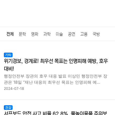
전체
문학
영화
과학
미술
공연
고용
국방
법률
음악
드라마
보험
연예인
만화
환경
보건
기타
위기경보, 경계로! 최우선 목표는 인명피해 예방, 호우
질병
가요
방송
일상
주식
암호화폐
블록체인
대비!
행정안전부 장관의 호우 대응 발표 이상민 행정안전부 장
결혼
육아
반려동물
패션
미용
증권
인테리어
관은 18일 “재난 대응의 최우선 목표는 인명피해 예…
2024-07-18
요리
상품리뷰
원예
금융
게임
스포츠
사진
대출
자동차
취미
여행
맛집
IT
컴퓨터
기술
건강
서프보드 안전 사고 비율 62.8%, 물놀이용품 주의보