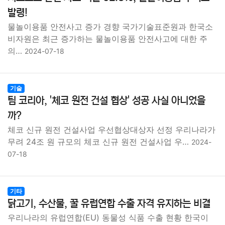
종교
사회
정치
건강
의료
의학
경제
마케팅
발령!
물놀이용품 안전사고 증가 경향 국가기술표준원과 한국소
부동산
외국어
교육
교통
생활
기타
비자원은 최근 증가하는 물놀이용품 안전사고에 대한 주
의…
2024-07-18
기술
팀 코리아, '체코 원전 건설 협상' 성공 사실 아니었을
까?
체코 신규 원전 건설사업 우선협상대상자 선정 우리나라가
무려 24조 원 규모의 체코 신규 원전 건설사업 우…
2024-
07-18
기타
닭고기, 수산물, 꿀 유럽연합 수출 자격 유지하는 비결
우리나라의 유럽연합(EU) 동물성 식품 수출 현황 한국이