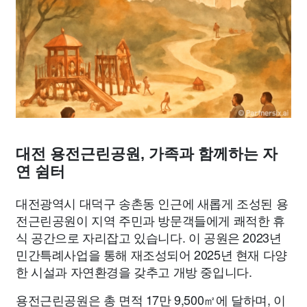
종교
사회
정치
건강
의료
의학
경제
마케팅
부동산
외국어
교육
교통
생활
기타
대전 용전근린공원, 가족과 함께하는 자
연 쉼터
대전광역시 대덕구 송촌동 인근에 새롭게 조성된 용
전근린공원이 지역 주민과 방문객들에게 쾌적한 휴
식 공간으로 자리잡고 있습니다. 이 공원은 2023년
민간특례사업을 통해 재조성되어 2025년 현재 다양
한 시설과 자연환경을 갖추고 개방 중입니다.
용전근린공원은 총 면적 17만 9,500㎡에 달하며, 이