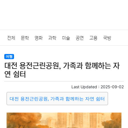
전체
문학
영화
과학
미술
공연
고용
국방
법률
음악
드라마
보험
연예인
만화
환경
보건
여행
대전 용전근린공원, 가족과 함께하는 자
질병
가요
방송
일상
주식
암호화폐
블록체인
연 쉼터
결혼
육아
반려동물
패션
미용
증권
인테리어
Last Updated :
2025-09-02
대전 용전근린공원, 가족과 함께하는 자연 쉼터
요리
상품리뷰
원예
금융
게임
스포츠
사진
대출
자동차
취미
여행
맛집
IT
컴퓨터
기술