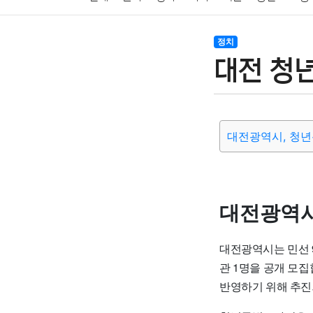
암호화폐
블록체인
결혼
육아
반려동물
정치
대전 청
여행
맛집
IT
컴퓨터
기술
종교
사회
대전광역시, 청
대전광역시
대전광역시는 민선 
관 1명을 공개 모
반영하기 위해 추진