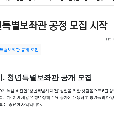
패션
미용
증권
인테리어
요리
상품리뷰
원예
금융
년특별보좌관 공정 모집 시작
정치
건강
의료
의학
경제
마케팅
부동산
외국어
Last 
년특별보좌관 공개 모집
, 청년특별보좌관 공개 모집
9기 핵심 비전인 ‘청년특별시 대전’ 실현을 위한 첫걸음으로 5급
집합니다. 이번 채용은 청년정책 수요 증가에 대응하고 청년들의 다
되는 중요한 사업입니다.