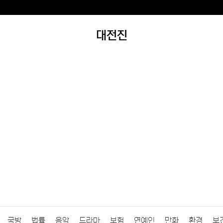
대전진
국방
법률
음악
드라마
보험
연예인
만화
환경
보