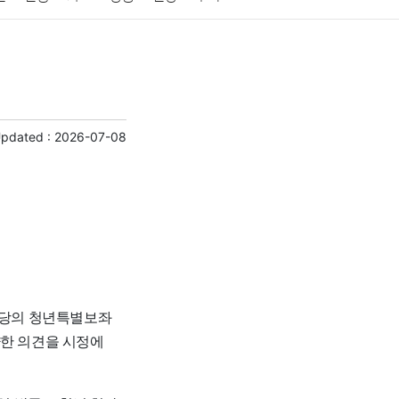
게임
스포츠
사진
대출
자동차
취미
교육
교통
생활
기타
Updated :
2026-07-08
 상당의 청년특별보좌
양한 의견을 시정에