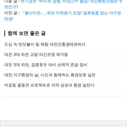
다음 글 :
위기경보 '주의'로 상향, 비상근무 돌입! 국민행동요령은 무
엇인가?
이전 글 :
『올스타전』, 최초 다회용기 도입! 일회용품 없는 야구장
탄생!
함께 보면 좋은 글
도심 속 반딧불이 빛 체험 대전곤충생태관에서
대전 3대 하천 교량 야간조명 재가동
대전 3대 하천, 집중호우 대비 선제적 준설 정비
대전 지구환경의 날, 시민과 함께하는 환경보호 실천
어궁동 꽃동전 프로젝트로 지역 상권과 환경 살린다