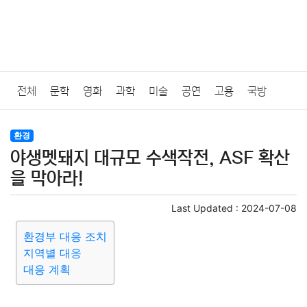
전체
문학
영화
과학
미술
공연
고용
국방
법률
음악
드라마
보험
연예인
만화
환경
보건
환경
야생멧돼지 대규모 수색작전, ASF 확산
질병
가요
방송
일상
주식
암호화폐
블록체인
을 막아라!
결혼
육아
반려동물
패션
미용
증권
인테리어
Last Updated :
2024-07-08
환경부 대응 조치
요리
상품리뷰
원예
금융
게임
스포츠
사진
지역별 대응
대응 계획
대출
자동차
취미
여행
맛집
IT
컴퓨터
기술