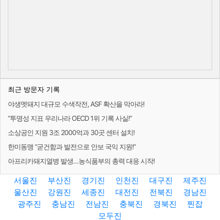
최근 방문자 기록
야생멧돼지 대규모 수색작전, ASF 확산을 막아라!
“투명성 지표 우리나라 OECD 1위 기록 사실!”
소상공인 지원 3조 2000억과 30곳 센터 설치!
한미동맹 “굳건함과 발전으로 안보 국익 지원!”
아프리카돼지열병 발생…농식품부의 총력 대응 시작!
서울진
부산진
경기진
인천진
대구진
제주진
울산진
강원진
세종진
대전진
전북진
경남진
광주진
충남진
전남진
충북진
경북진
찐잡
모두진