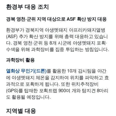
종교
사회
정치
건강
의료
의학
경제
마케팅
환경부 대응 조치
경북 영천·군위 지역 대상으로 ASF 확산 방지 대응
부동산
외국어
교육
교통
생활
기타
환경부가 경북지역 야생멧돼지 아프리카돼지열병
(ASF) 추가 확산 방지를 위해 총력 대응하고 있습니
다. 경북 영천·군위 등 8개 시군에 야생멧돼지 포획·
수색을 위해 과학장비를 집중 투입하는 방침입니다.
과학장비 활용
를 활용한 10개 감시팀을 야간
열화상 무인기(드론)
에 야생멧돼지 체온을 감지하여 위치를 파악하고 효
과적으로 포획하게 됩니다. 또한 위치추적장비
(GPS)를 탑재한 포획트랩 900여 개와 탐지견 8마리
도 활용될 예정입니다.
지역별 대응