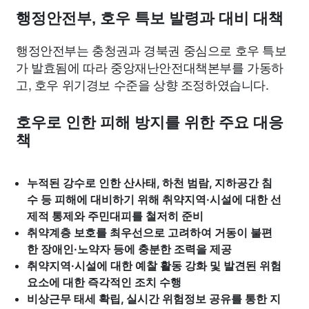
종교
사회
정치
건강
의료
의학
경제
마케팅
행정안전부, 호우 특보 발령과 대비 대책
행정안전부는 충청권과 경북권 중심으로 호우 특보
부동산
외국어
교육
교통
생활
기타
가 발효됨에 따라 중앙재난안전대책본부를 가동하
고, 호우 위기경보 수준을 상향 조정하였습니다.
호우로 인한 피해 방지를 위한 주요 대응
책
누적된 강수로 인한 산사태, 하천 범람, 지하공간 침
수 등 피해에 대비하기 위해 취약지역·시설에 대한 선
제적 통제와 주민대피를 철저히 준비
취약계층 보호를 최우선으로 고려하여 거동이 불편
한 장애인·노약자 등에 충분한 조력을 제공
취약지역·시설에 대한 예찰 활동 강화 및 발견된 위험
요소에 대한 즉각적인 조치 수행
비상근무 태세 확립, 실시간 위험정보 공유를 통한 지