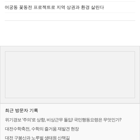
어궁동 꽃동전 프로젝트로 지역 상권과 환경 살린다
최근 방문자 기록
위기경보 '주의'로 상향, 비상근무 돌입! 국민행동요령은 무엇인가?
대전수학축전, 수학의 즐거움 재발견 현장
대전 구봉산과 노루벌 생태원 산책길