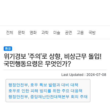
전체
문학
영화
과학
미술
공연
고용
국방
법률
음악
드라마
보험
연예인
만화
환경
보건
환경
위기경보 '주의'로 상향, 비상근무 돌입!
질병
가요
방송
일상
주식
암호화폐
블록체인
국민행동요령은 무엇인가?
결혼
육아
반려동물
패션
미용
증권
인테리어
Last Updated :
2024-07-08
행정안전부, 호우 특보 발령과 대비 대책
요리
상품리뷰
원예
금융
게임
스포츠
사진
호우로 인한 피해 방지를 위한 주요 대응책
행정안전부, 중앙재난안전대책본부 회의 주재
대출
자동차
취미
여행
맛집
IT
컴퓨터
기술