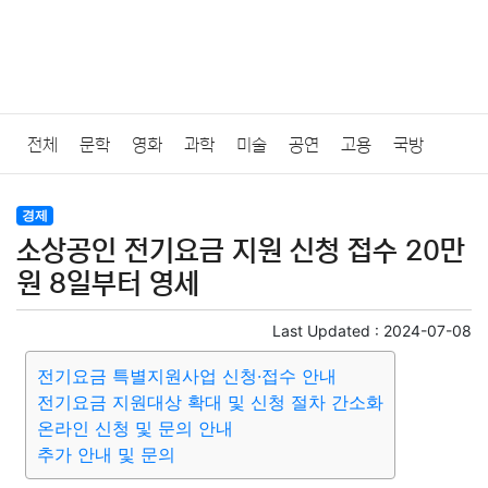
전체
문학
영화
과학
미술
공연
고용
국방
법률
음악
드라마
보험
연예인
만화
환경
보건
경제
소상공인 전기요금 지원 신청 접수 20만
질병
가요
방송
일상
주식
암호화폐
블록체인
원 8일부터 영세
결혼
육아
반려동물
패션
미용
증권
인테리어
Last Updated :
2024-07-08
전기요금 특별지원사업 신청·접수 안내
요리
상품리뷰
원예
금융
게임
스포츠
사진
전기요금 지원대상 확대 및 신청 절차 간소화
온라인 신청 및 문의 안내
대출
자동차
취미
여행
맛집
IT
컴퓨터
기술
추가 안내 및 문의